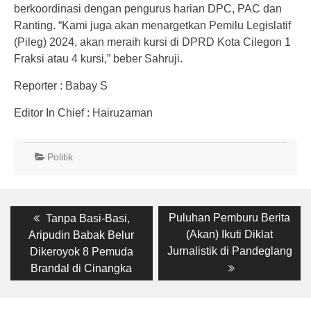
berkoordinasi dengan pengurus harian DPC, PAC dan
Ranting. “Kami juga akan menargetkan Pemilu Legislatif
(Pileg) 2024, akan meraih kursi di DPRD Kota Cilegon 1
Fraksi atau 4 kursi,” beber Sahruji.
Reporter : Babay S
Editor In Chief : Hairuzaman
Politik
Post
Previous
Next
Puluhan Pemburu Berita
Tanpa Basi-Basi,
post:
post:
navigation
(Akan) Ikuti Diklat
Aripudin Babak Belur
Jurnalistik di Pandeglang
Dikeroyok 8 Pemuda
Brandal di Cinangka