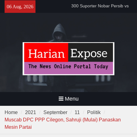
Apresiasi Kedewasaan
Skip
06 Aug, 2026
Bobotoh dan Jack Mania —
to
Proyek Jalan Batubantar –
content
Banjar Rp6,8 Miliar Disorot,
Pelaksana Diduga Abaikan K3
Da’i Indonesia Akan Dikirim
MUI ke Al-Azhar dan Madinah
Lewat Program PWD 2026
Menu
Home
2021
September
11
Politik
Muscab DPC PPP Cilegon, Sahruji (Mulai) Panaskan
Mesin Partai