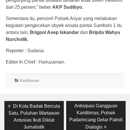
pengunjung pantai dibatasi lantaran tidak boleh melebihi
dari 25 persen,” beber
AKP Sudibyo.
Sementara itu, personil Polsek Anyar yang melakukan
kegiatan pengecekan obyek wisata pantai Sambolo 1 itu
antara lain,
Brigpol Asep Iskandar
dan
Bripda Wahyu
Nurcholik.
Reporter : Sudana.
Editor In Chief : Hairuzaman.
Kantibmas
Post
Previous
Next
Antisipasi Gangguan
Di Kota Badak Bercula
post:
post:
navigation
Kantibmas, Polsek
Satu, Puluhan Wartawan
Padarincang Gelar Patroli
Antusias Ikuti Diklat
Jurnalistik
Dialogis