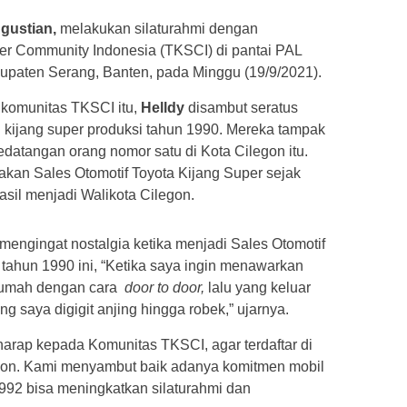
Agustian,
melakukan silaturahmi dengan
er Community Indonesia (TKSCI) di pantai PAL
upaten Serang, Banten, pada Minggu (19/9/2021).
 komunitas TKSCI itu,
Helldy
disambut seratus
 kijang super produksi tahun 1990. Mereka tampak
datangan orang nomor satu di Kota Cilegon itu.
kan Sales Otomotif Toyota Kijang Super sejak
asil menjadi Walikota Cilegon.
mengingat nostalgia ketika menjadi Sales Otomotif
 tahun 1990 ini, “Ketika saya ingin menawarkan
p rumah dengan cara
door
to door,
lalu yang keluar
g saya digigit anjing hingga robek,” ujarnya.
arap kepada Komunitas TKSCI, agar terdaftar di
gon. Kami menyambut baik adanya komitmen mobil
1992 bisa meningkatkan silaturahmi dan