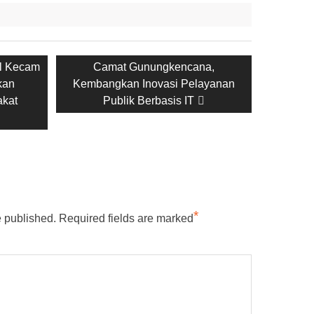
al Kecam
Next
Camat Gunungkencana,
kan
Kembangkan Inovasi Pelayanan
post:
akat
Publik Berbasis IT
*
e published.
Required fields are marked