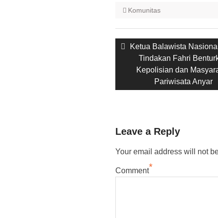
Komunitas
Post
Previous
Ketua Balawista Nasion
navigation
post:
Tindakan Fahri Bentur
Kepolisian dan Masyar
Pariwisata Anyar
Leave a Reply
Your email address will not b
*
Comment