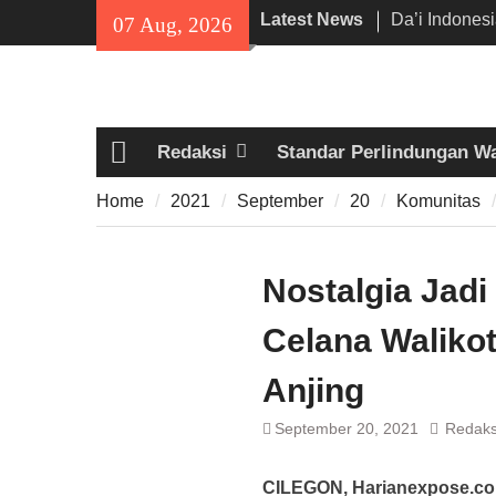
Skip
Latest News
Da’i Indones
07 Aug, 2026
to
Al-Azhar da
content
Program PW
300 Suporter
di Pamarayan,
Redaksi
Standar Perlindungan W
Kedewasaan 
Home
Mania —
Home
2021
September
20
Komunitas
Proyek Jalan
Rp6,8 Miliar 
Diduga Abai
Nostalgia Jadi
Celana Walikot
Anjing
September 20, 2021
Redaks
CILEGON, Harianexpose.co