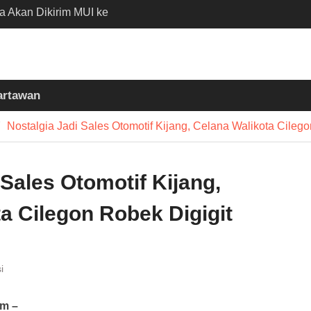
ia Akan Dikirim MUI ke
n Madinah Lewat
D 2026
 Nobar Persib vs Persija
 Polisi Apresiasi
artawan
Bobotoh dan Jack
Nostalgia Jadi Sales Otomotif Kijang, Celana Walikota Cilego
 Batubantar – Banjar
Disorot, Pelaksana
kan K3
 Sales Otomotif Kijang,
a Cilegon Robek Digigit
i
m –