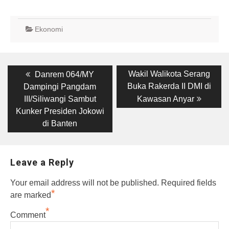
Ekonomi
Post
Previous
Next
Wakil Walikota Serang
Danrem 064/MY
post:
post:
navigation
Buka Rakerda II DMI di
Dampingi Pangdam
III/Siliwangi Sambut
Kawasan Anyar
Kunker Presiden Jokowi
di Banten
Leave a Reply
Your email address will not be published.
Required fields
*
are marked
*
Comment