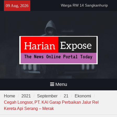
Skip
Warga RW 14 Sangkanhurip
09 Aug, 2026
to
Kini Miliki TPSST Terpadu
content
Dewa United Basketball
Academy Jadi Wadah
Pembinaan Talenta Muda
Banten
Gelar Patroli Malam, Personel
Polsek Rangkasbitung Imbau
Warga Tingkatkan Siskamling
Menu
Home
2021
September
21
Ekonomi
Cegah Longsor, PT. KAI Garap Perbaikan Jalur Rel
Kereta Api Serang – Merak