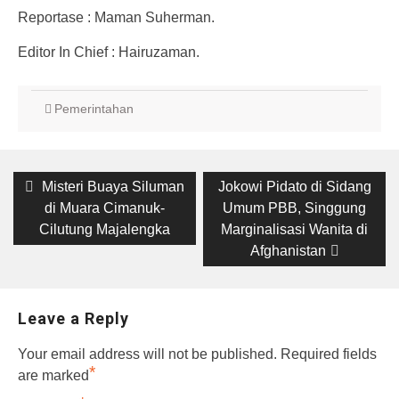
Reportase : Maman Suherman.
Editor In Chief : Hairuzaman.
Pemerintahan
Post
Previous
Misteri Buaya Siluman
Next
Jokowi Pidato di Sidang
post:
di Muara Cimanuk-
post:
Umum PBB, Singgung
navigation
Cilutung Majalengka
Marginalisasi Wanita di
Afghanistan
Leave a Reply
Your email address will not be published.
Required fields
*
are marked