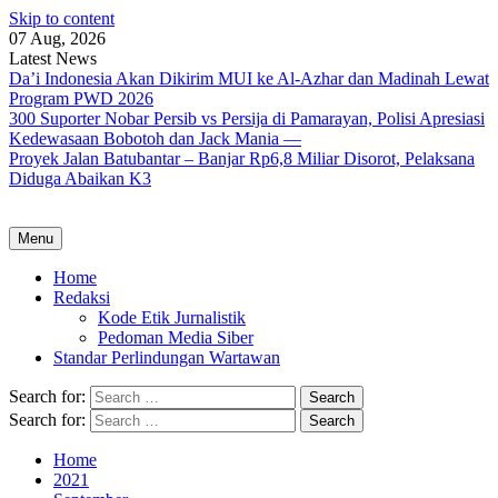
Skip to content
07 Aug, 2026
Latest News
Da’i Indonesia Akan Dikirim MUI ke Al-Azhar dan Madinah Lewat
Program PWD 2026
300 Suporter Nobar Persib vs Persija di Pamarayan, Polisi Apresiasi
Kedewasaan Bobotoh dan Jack Mania —
Proyek Jalan Batubantar – Banjar Rp6,8 Miliar Disorot, Pelaksana
Diduga Abaikan K3
Menu
Home
Redaksi
Kode Etik Jurnalistik
Pedoman Media Siber
Standar Perlindungan Wartawan
Search for:
Search for:
Home
2021