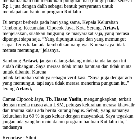
memanfaatkan dan melakukan pungutan liar (Pungli) dana sebesar
Rp.1 juta dengan dalih sebagai bentuk persyaratan untuk
mendapatkan bantuan program Rutilahu.
Di tempat berbeda pada hari yang sama, Kepala Kelurahan
Tembong, Kecamatan Cipocok Jaya, Kota Serang,
Artawi,
menjelaskan, silahkan langsung ke masyarakat saja, yang merasa
dipungut siapa saja. “Yang dipungut siapa dan yang memungut
siapa. Terus kalau ada kembalikan uangnya. Karena saya tidak
merasa memungut,” jelasnya,
Sambung
Artawi,
jangan datang-datang minta tanda tangan ini
sudah dibangun. Saya merasa tidak minta bantuan dan tidak minta
untuk dibantu. Karena
pihak kelurahan sifatnya sebagai verifikasi. “Saya juga dengar ada
yang memungut, tapi saya tidak merasa menerima pungutan itu,”
terang
Artawi,
Camat Cipocok Jaya,
Tb. Hasan Yasiin,
mengungkapkan, terkait
dengan media massa atau LSM, petugas kelurahan merasa khawatir
dan trauma kalau ada berita kurang bagus. Sebab, yang namanya
kelurahan itu 60 % tugas keluar dengan masyarakat. Saya tegaskan
jangan ada yang bermain dalam program bantuan Rutilahu itu,”
tandasnya
Reportase : Silmi.