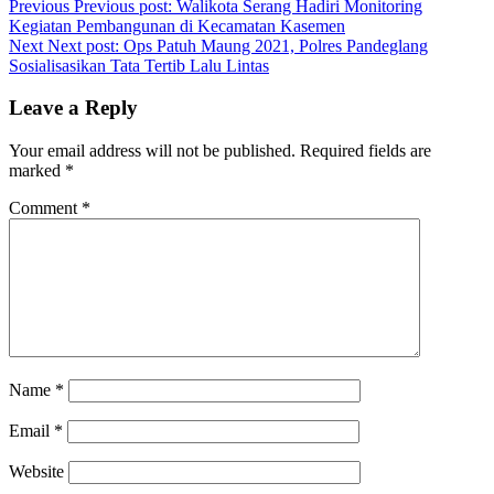
Previous
Previous post:
Walikota Serang Hadiri Monitoring
Kegiatan Pembangunan di Kecamatan Kasemen
Next
Next post:
Ops Patuh Maung 2021, Polres Pandeglang
Sosialisasikan Tata Tertib Lalu Lintas
Leave a Reply
Your email address will not be published.
Required fields are
marked
*
Comment
*
Name
*
Email
*
Website