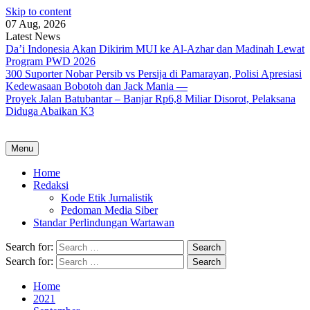
Skip to content
07 Aug, 2026
Latest News
Da’i Indonesia Akan Dikirim MUI ke Al-Azhar dan Madinah Lewat
Program PWD 2026
300 Suporter Nobar Persib vs Persija di Pamarayan, Polisi Apresiasi
Kedewasaan Bobotoh dan Jack Mania —
Proyek Jalan Batubantar – Banjar Rp6,8 Miliar Disorot, Pelaksana
Diduga Abaikan K3
Menu
Home
Redaksi
Kode Etik Jurnalistik
Pedoman Media Siber
Standar Perlindungan Wartawan
Search for:
Search for:
Home
2021