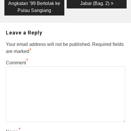
post:
post:
navigation
Angkatan ’99 Bertolak ke
Jabar (Bag. 2)
Pulau Sangiang
Leave a Reply
Your email address will not be published.
Required fields
*
are marked
*
Comment
*