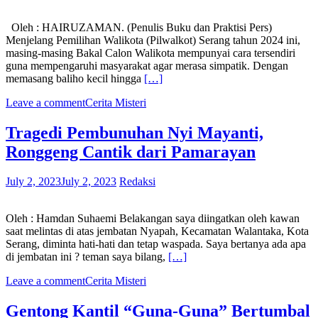
Oleh : HAIRUZAMAN. (Penulis Buku dan Praktisi Pers)
Menjelang Pemilihan Walikota (Pilwalkot) Serang tahun 2024 ini,
masing-masing Bakal Calon Walikota mempunyai cara tersendiri
guna mempengaruhi masyarakat agar merasa simpatik. Dengan
memasang baliho kecil hingga
[…]
Leave a comment
Cerita Misteri
Tragedi Pembunuhan Nyi Mayanti,
Ronggeng Cantik dari Pamarayan
July 2, 2023
July 2, 2023
Redaksi
Oleh : Hamdan Suhaemi Belakangan saya diingatkan oleh kawan
saat melintas di atas jembatan Nyapah, Kecamatan Walantaka, Kota
Serang, diminta hati-hati dan tetap waspada. Saya bertanya ada apa
di jembatan ini ? teman saya bilang,
[…]
Leave a comment
Cerita Misteri
Gentong Kantil “Guna-Guna” Bertumbal