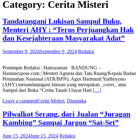
Category:
Cerita Misteri
Tandatangani Lukisan Sampul Buku,
Menteri AHY : “Terus Perjuangkan Hak
dan Kesejahteraan Masyarakat Adat”
September 9, 2024
September 9, 2024
Redaksi
Pemimpin Redaksi : Hairuzaman BANDUNG –
Harianexpose.com | Menteri Agraria dan Tata Ruang/Kepala Badan
Pertanahan Nasional (ATR/BPN), Agus Harimurti Yudhoyono
(AHY) menandatangani lukisan yang merupakan _cover_ atau
Sampul dari Buku “Cerita Tanah Ulayat Hari
[…]
Leave a comment
Cerita Misteri
,
Dinamika
Pilwalkot Serang, dari Jualan “Juragan
Kambing” Sampai Jargon “Sat-Set”
June 15, 2024
June 15, 2024
Redaksi