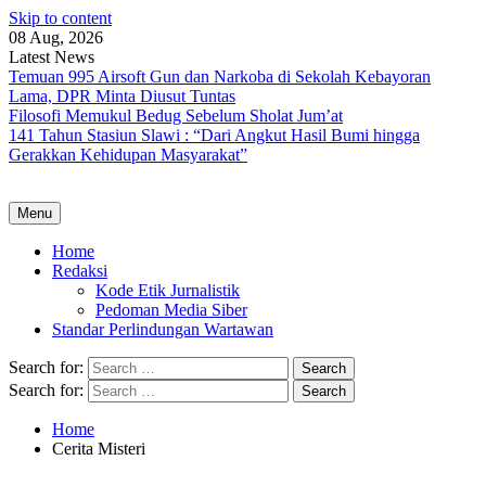
Skip to content
08 Aug, 2026
Latest News
Temuan 995 Airsoft Gun dan Narkoba di Sekolah Kebayoran
Lama, DPR Minta Diusut Tuntas
Filosofi Memukul Bedug Sebelum Sholat Jum’at
141 Tahun Stasiun Slawi : “Dari Angkut Hasil Bumi hingga
Gerakkan Kehidupan Masyarakat”
Menu
Home
Redaksi
Kode Etik Jurnalistik
Pedoman Media Siber
Standar Perlindungan Wartawan
Search for:
Search for:
Home
Cerita Misteri