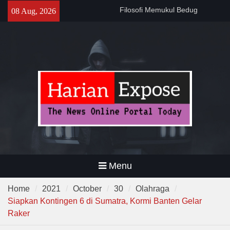
Skip
141 Tahun Stasiun Slawi : “Dari
08 Aug, 2026
to
Angkut Hasil Bumi hingga
content
Gerakkan Kehidupan
Masyarakat”
Temuan 995 Airsoft Gun dan
Narkoba di Sekolah Kebayoran
Lama, DPR Minta Diusut
Tuntas
Filosofi Memukul Bedug
Sebelum Sholat Jum’at
Menu
Home
2021
October
30
Olahraga
Siapkan Kontingen 6 di Sumatra, Kormi Banten Gelar
Raker