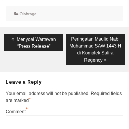
Olahraga
Post
Previous
Next
Peringatan Maulid Nabi
Menyoal Wartawan
post:
post:
navigation
Muhammad SAW 1443 H
“Press Release”
di Komplek Safira
Regency
Leave a Reply
Your email address will not be published.
Required fields
*
are marked
*
Comment