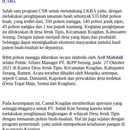
(CSR).
Salah satu program CSR untuk mendukung LKBA yaitu, dengan
melakukan penghijauan tanaman buah sebanyak 535 bibit pohon
buah, yang terdiri dari, 350 pohon mangga, 140 pohon jeruk nipis,
45 pohon nangka dan 1 ton pupuk kandang. Kegiatan penghijauan
ini difokuskan di desa Jeruk Tipis, Kecamatan Kragilan, Kabuoaten
Serang. Dengan tujuan menjadi desa yang hijau dan produktif.
Sehingga dapat meningkatkan ekonomi masyarakat melalui hasil
panen buah-buahan ke depannya.
Bibit pohon mangga diberikan secara simbolis oleh
Arif
Mahdali
selaku Public Affairs Manager PT. IKPP Serang, pada 27 Oktober
2021 di Kantor Desa Jeruk Tipis, Kecamatan Kragilan, Kabupaten
Serang, Banten. Acara tersebut dihadiri oleh Muspika setempat,
seperti Camat, Danramil, Kapolsek dan perwakilan desa terdekat
(Desa Tegal Maja, Sentul dan Kragilan).
Pada kesempatan ini, Camat Kragilan memberikan apresiasi yang
setinggi-tingginya untuk PT. Indah Kiat Serang karena telah
melakukan penghijauan lingkungan di wilayah Desa Jeruk Tipis
dengan menanam pohon buah-buahan. Hal ini juga sejalan dengan
program pemerintah, yaitu untuk memperkuat ketahanan pangan di
Kecamatan Kragilan.