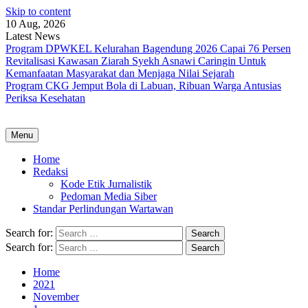
Skip to content
10 Aug, 2026
Latest News
Program DPWKEL Kelurahan Bagendung 2026 Capai 76 Persen
Revitalisasi Kawasan Ziarah Syekh Asnawi Caringin Untuk
Kemanfaatan Masyarakat dan Menjaga Nilai Sejarah
Program CKG Jemput Bola di Labuan, Ribuan Warga Antusias
Periksa Kesehatan
Menu
Home
Redaksi
Kode Etik Jurnalistik
Pedoman Media Siber
Standar Perlindungan Wartawan
Search for:
Search for:
Home
2021
November