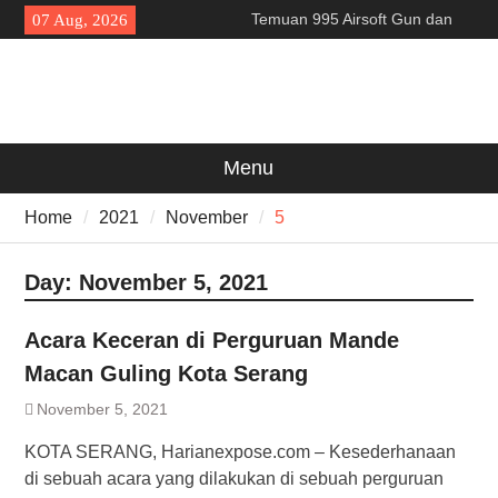
Skip
Temuan 995 Airsoft Gun dan
07 Aug, 2026
to
Narkoba di Sekolah Kebayoran
content
Lama, DPR Minta Diusut
Tuntas
Filosofi Memukul Bedug
Sebelum Sholat Jum’at
141 Tahun Stasiun Slawi : “Dari
Menu
Angkut Hasil Bumi hingga
Gerakkan Kehidupan
Home
2021
November
5
Masyarakat”
Day:
November 5, 2021
Acara Keceran di Perguruan Mande
Macan Guling Kota Serang
November 5, 2021
KOTA SERANG, Harianexpose.com – Kesederhanaan
di sebuah acara yang dilakukan di sebuah perguruan