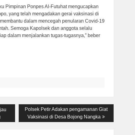
laku Pimpinan Ponpes Al-Futuhat mengucapkan
po, yang telah mengadakan gerai vaksinasi di
at membantu dalam mencegah penularan Covid-19
tah. Semoga Kapolsek dan anggota selalu
siap dalam menjalankan tugas-tugasnya,” beber
Next
Polsek Petir Adakan pengamanan Giat
jau
post:
g
Vaksinasi di Desa Bojong Nangka