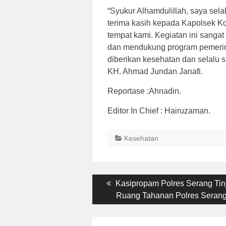
“Syukur Alhamdulillah, saya se
terima kasih kepada Kapolsek Ko
tempat kami. Kegiatan ini sang
dan mendukung program pemerin
diberikan kesehatan dan selalu 
KH. Ahmad Jundan Janafi.
Reportase :Ahnadin.
Editor In Chief : Hairuzaman.
Kesehatan
Post
Previous
Kasipropam Polres Serang Tin
post:
Ruang Tahanan Polres Seran
navigation