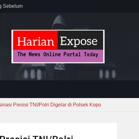
ug Sebelum
 : “Dari
gga Gerakkan
”
n dan
ebayoran
t Tuntas
inasi Presisi TNI/Polri Digelar di Polsek Kopo