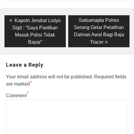
Post
Previous
Next
Satsamapta Polres
Kapolri Jendral Listyo
post:
post:
navigation
Serang Gelar Pelatihan
Sigit : “Saya Pastikan
Dalmas Awal Bagi Baja
Masuk Polisi Tidak
Bayar”
Tracer
Leave a Reply
Your email address will not be published.
Required fields
*
are marked
*
Comment