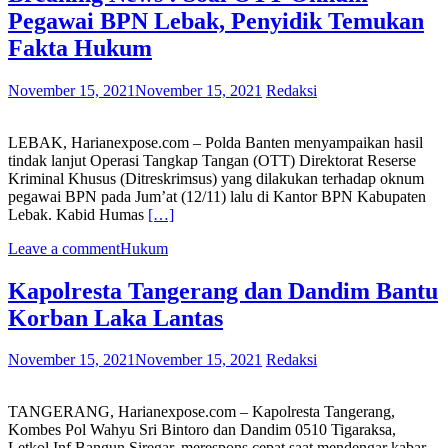
Pegawai BPN Lebak, Penyidik Temukan
Fakta Hukum
November 15, 2021
November 15, 2021
Redaksi
LEBAK, Harianexpose.com – Polda Banten menyampaikan hasil
tindak lanjut Operasi Tangkap Tangan (OTT) Direktorat Reserse
Kriminal Khusus (Ditreskrimsus) yang dilakukan terhadap oknum
pegawai BPN pada Jum’at (12/11) lalu di Kantor BPN Kabupaten
Lebak. Kabid Humas
[…]
Leave a comment
Hukum
Kapolresta Tangerang dan Dandim Bantu
Korban Laka Lantas
November 15, 2021
November 15, 2021
Redaksi
TANGERANG, Harianexpose.com – Kapolresta Tangerang,
Kombes Pol Wahyu Sri Bintoro dan Dandim 0510 Tigaraksa,
Letkol Inf Bangun Siregar, merespons cepat saat mendengar kabar