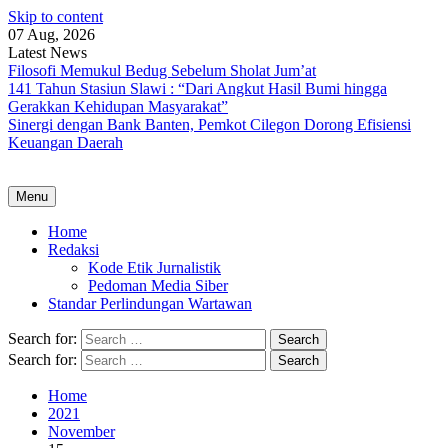
Skip to content
07 Aug, 2026
Latest News
Filosofi Memukul Bedug Sebelum Sholat Jum’at
141 Tahun Stasiun Slawi : “Dari Angkut Hasil Bumi hingga
Gerakkan Kehidupan Masyarakat”
Sinergi dengan Bank Banten, Pemkot Cilegon Dorong Efisiensi
Keuangan Daerah
Menu
Home
Redaksi
Kode Etik Jurnalistik
Pedoman Media Siber
Standar Perlindungan Wartawan
Search for:
Search for:
Home
2021
November