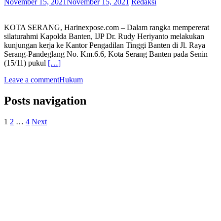
November 15, 2021
November 15, 2021
Redaksi
KOTA SERANG, Harinexpose.com – Dalam rangka mempererat
silaturahmi Kapolda Banten, IJP Dr. Rudy Heriyanto melakukan
kunjungan kerja ke Kantor Pengadilan Tinggi Banten di Jl. Raya
Serang-Pandeglang No. Km.6.6, Kota Serang Banten pada Senin
(15/11) pukul
[…]
Leave a comment
Hukum
Posts navigation
1
2
…
4
Next