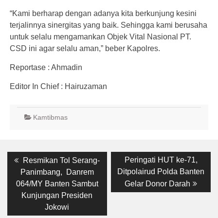
“Kami berharap dengan adanya kita berkunjung kesini
terjalinnya sinergitas yang baik. Sehingga kami berusaha
untuk selalu mengamankan Objek Vital Nasional PT.
CSD ini agar selalu aman,” beber Kapolres.
Reportase : Ahmadin
Editor In Chief : Hairuzaman
Kamtibmas
Post
Previous
Next
Peringati HUT ke-71,
Resmikan Tol Serang-
post:
post:
navigation
Ditpolairud Polda Banten
Panimbang, Danrem
064/MY Banten Sambut
Gelar Donor Darah
Kunjungan Presiden
Jokowi