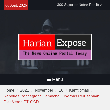
Bobotoh dan Jack Mania —
Skip
06 Aug, 2026
Proyek Jalan Batubantar –
to
Banjar Rp6,8 Miliar Disorot,
content
Pelaksana Diduga Abaikan K3
Da’i Indonesia Akan Dikirim
MUI ke Al-Azhar dan Madinah
Lewat Program PWD 2026
Menu
Home
2021
November
16
Kamtibmas
Kapolres Pandeglang Sambangi Obvitnas Perusahaan
Plat Merah PT. CSD