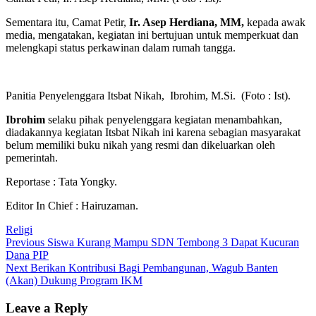
Sementara itu, Camat Petir,
Ir. Asep Herdiana, MM,
kepada awak
media, mengatakan, kegiatan ini bertujuan untuk memperkuat dan
melengkapi status perkawinan dalam rumah tangga.
Panitia Penyelenggara Itsbat Nikah, Ibrohim, M.Si. (Foto : Ist).
Ibrohim
selaku pihak penyelenggara kegiatan menambahkan,
diadakannya kegiatan Itsbat Nikah ini karena sebagian masyarakat
belum memiliki buku nikah yang resmi dan dikeluarkan oleh
pemerintah.
Reportase : Tata Yongky.
Editor In Chief : Hairuzaman.
Religi
Post
Previous
Previous
Siswa Kurang Mampu SDN Tembong 3 Dapat Kucuran
post:
Dana PIP
navigation
Next
Next
Berikan Kontribusi Bagi Pembangunan, Wagub Banten
post:
(Akan) Dukung Program IKM
Leave a Reply