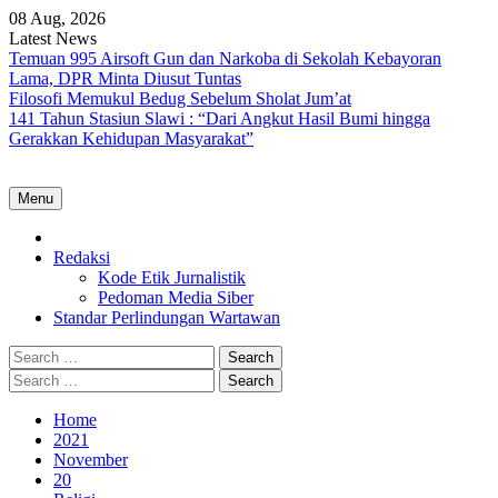
Skip
08 Aug, 2026
to
Latest News
content
Temuan 995 Airsoft Gun dan Narkoba di Sekolah Kebayoran
Lama, DPR Minta Diusut Tuntas
Filosofi Memukul Bedug Sebelum Sholat Jum’at
141 Tahun Stasiun Slawi : “Dari Angkut Hasil Bumi hingga
Gerakkan Kehidupan Masyarakat”
Menu
Home
Redaksi
Kode Etik Jurnalistik
Pedoman Media Siber
Standar Perlindungan Wartawan
Search
for:
Search
for:
Home
2021
November
20