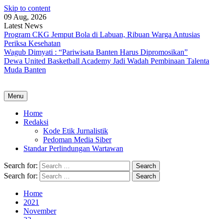
Skip to content
09 Aug, 2026
Latest News
Program CKG Jemput Bola di Labuan, Ribuan Warga Antusias
Periksa Kesehatan
Wagub Dimyati : “Pariwisata Banten Harus Dipromosikan”
Dewa United Basketball Academy Jadi Wadah Pembinaan Talenta
Muda Banten
Menu
Home
Redaksi
Kode Etik Jurnalistik
Pedoman Media Siber
Standar Perlindungan Wartawan
Search for:
Search for:
Home
2021
November