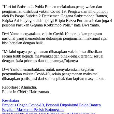
“Hari ini Satbrimob Polda Banten melakukan pengawalan dan
pengamanan distribusi vaksin Covid-19. Pengawalan ini dipimpin
oleh Ps Paops Subden 2 Detasemen Gegana Satbrimobda Banten,
Bripka Ari Prayogo, didampingi Briptu Rezza Purnama P dan juga 4
personil Pasukan Gegana Korbrimob Polri,” kata Dwi Yanto.
Dwi Yanto menyatakan, vaksin Covid-19 merupakan program
nasional yang memerlukan dukungan pengamanan maksimal agar
bisa berjalan dengan baik.
“Melalui upaya pengamanan diharapkan vaksin bisa diberikan
secara tertib kepada masyarakat dan pihak-pihak tertentu sesuai
dengan skala prioritas dan tahapannya,”ujarnya
Dwi Yanto menambahkan, untuk menyukseskan kegiatan
penyuntikan vaksin Covid-19, selain pengamanan maksimal
diharapkan partisipasi dari semua pihak dan lapisan masyarakat.
Reportase : Ahmadin.
Editor In Chief : Hairuzaman.
Kesehatan
Post
Previous
Previous
Cegah Covid-19, Personil Ditpolairud Polda Banten
post:
Bagikan Masker di Pesisir Bojonegara
navigation
Next