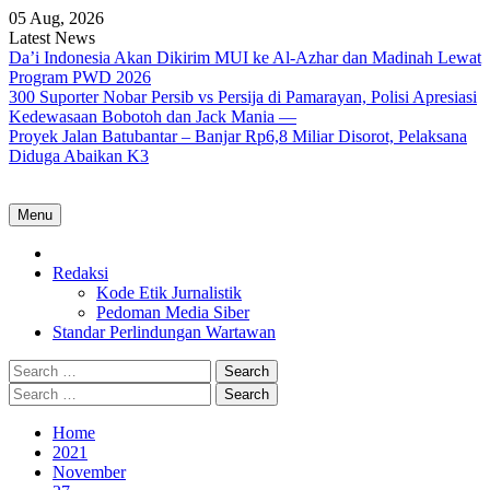
Skip
05 Aug, 2026
to
Latest News
content
Da’i Indonesia Akan Dikirim MUI ke Al-Azhar dan Madinah Lewat
Program PWD 2026
300 Suporter Nobar Persib vs Persija di Pamarayan, Polisi Apresiasi
Kedewasaan Bobotoh dan Jack Mania —
Proyek Jalan Batubantar – Banjar Rp6,8 Miliar Disorot, Pelaksana
Diduga Abaikan K3
Menu
Home
Redaksi
Kode Etik Jurnalistik
Pedoman Media Siber
Standar Perlindungan Wartawan
Search
for:
Search
for:
Home
2021
November