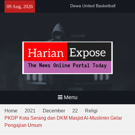
Banten
Skip
09 Aug, 2026
Gelar Patroli Malam, Personel
to
Polsek Rangkasbitung Imbau
content
Warga Tingkatkan Siskamling
Wagub Dimyati : “Pariwisata
Banten Harus Dipromosikan”
Menu
Home
2021
December
22
Religi
PKDP Kota Serang dan DKM Masjid Al-Muslimin Gelar
Pengajian Umum