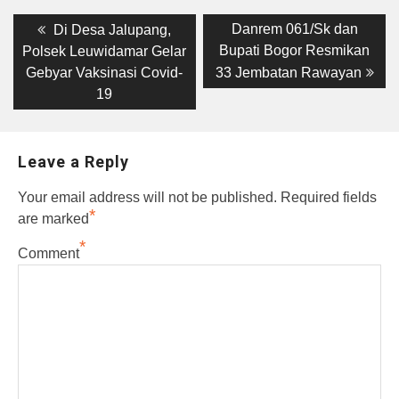
Post
Previous
Next
Danrem 061/Sk dan
Di Desa Jalupang,
post:
post:
navigation
Bupati Bogor Resmikan
Polsek Leuwidamar Gelar
Gebyar Vaksinasi Covid-
33 Jembatan Rawayan
19
Leave a Reply
Your email address will not be published.
Required fields
*
are marked
*
Comment