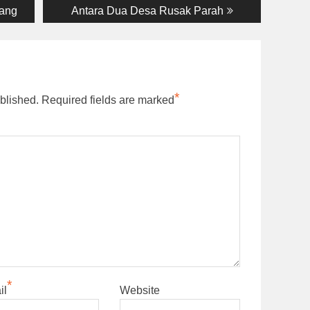
post:
ang
Antara Dua Desa Rusak Parah
*
blished.
Required fields are marked
*
il
Website