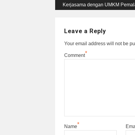
post:
Kerjasama dengan UMKM Pemal
navigation
Leave a Reply
Your email address will not be pu
*
Comment
*
Name
Ema