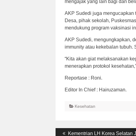
mengajak yang lain bagi dan bel
AKP Sudedi juga mengucapkan t
Desa, pihak sekolah, Puskesmas
mendukung program vaksinasi in
AKP Sudedi, mengungkapkan, den
immunity atau kekebalan tubuh.
“Kita akan giat melaksanakan keg
menerapkan protokol kesehatan,
Reportase : Roni.
Editor In Chief : Hairuzaman.
Kesehatan
Post
Previous
Kementrian LH Korea Selatan J