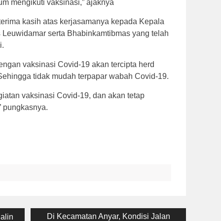
um mengikuti vaksinasi,” ajaknya
erima kasih atas kerjasamanya kepada Kepala
 Leuwidamar serta Bhabinkamtibmas yang telah
i.
gan vaksinasi Covid-19 akan tercipta herd
 Sehingga tidak mudah terpapar wabah Covid-19.
iatan vaksinasi Covid-19, dan akan tetap
” pungkasnya.
Next
Di Kecamatan Anyar, Kondisi Jalan
alin