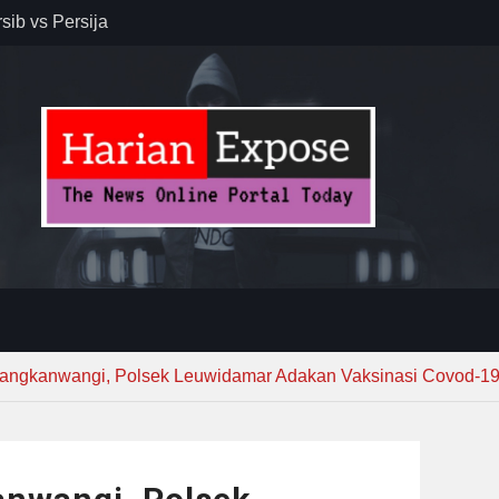
sib vs Persija
resiasi
dan Jack
r – Banjar
elaksana
kirim MUI ke
Lewat
angkanwangi, Polsek Leuwidamar Adakan Vaksinasi Covod-1