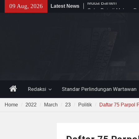
Skip
09 Aug, 2026
Latest News
Gelar Patroli Malam, P
to
Polsek Rangkasbitung
content
Tingkatkan Siskamling
Wagub Dimyati : “Pariw
Harus Dipromosikan”
Dewa United Basketba
Jadi Wadah Pembinaan
Muda Banten
Home
Redaksi
Standar Perlindungan Wartawan
Home
2022
March
23
Politik
Daftar 75 Parpol 