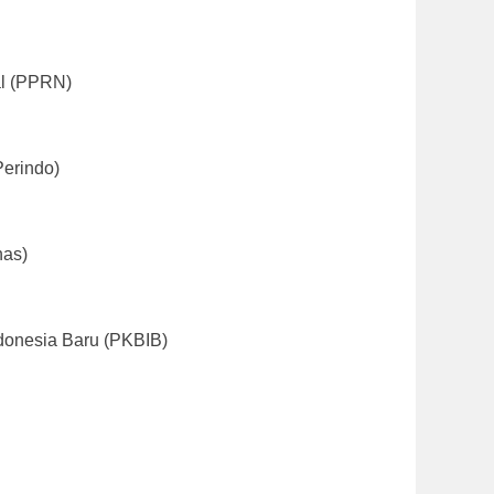
al (PPRN)
Perindo)
nas)
ndonesia Baru (PKBIB)