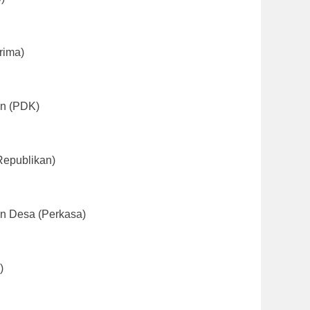
rima)
an (PDK)
Republikan)
an Desa (Perkasa)
)