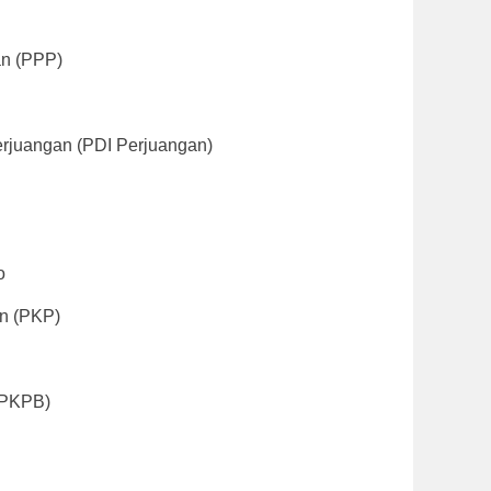
an (PPP)
erjuangan (PDI Perjuangan)
o
an (PKP)
 (PKPB)