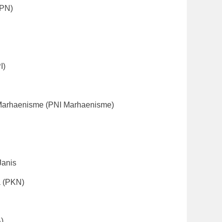
PPN)
I)
a Marhaenisme (PNI Marhaenisme)
n
Janis
a (PKN)
)