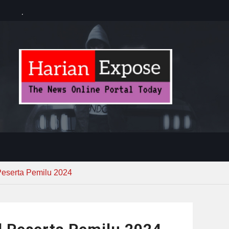
ersonel
 Imbau Warga
isata Banten
ll Academy
 Talenta
Peserta Pemilu 2024