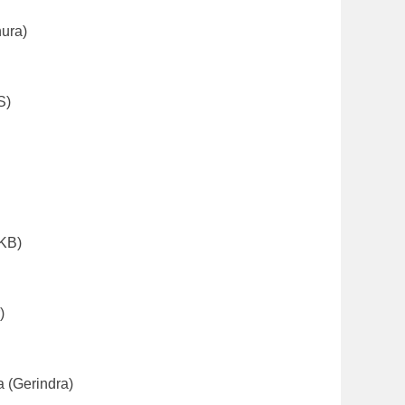
nura)
S)
PKB)
)
a (Gerindra)