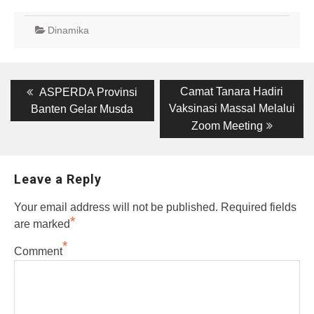
Dinamika
Post
Previous
Next
Camat Tanara Hadiri
ASPERDA Provinsi
post:
post:
navigation
Vaksinasi Massal Melalui
Banten Gelar Musda
Zoom Meeting
Leave a Reply
Your email address will not be published.
Required fields
*
are marked
*
Comment