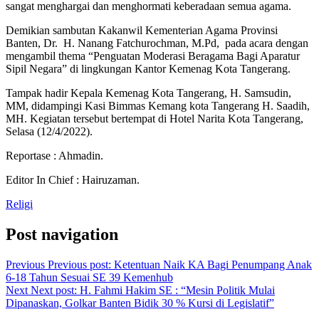
sangat menghargai dan menghormati keberadaan semua agama.
Demikian sambutan Kakanwil Kementerian Agama Provinsi
Banten, Dr. H. Nanang Fatchurochman, M.Pd, pada acara dengan
mengambil thema “Penguatan Moderasi Beragama Bagi Aparatur
Sipil Negara” di lingkungan Kantor Kemenag Kota Tangerang.
Tampak hadir Kepala Kemenag Kota Tangerang, H. Samsudin,
MM, didampingi Kasi Bimmas Kemang kota Tangerang H. Saadih,
MH. Kegiatan tersebut bertempat di Hotel Narita Kota Tangerang,
Selasa (12/4/2022).
Reportase : Ahmadin.
Editor In Chief : Hairuzaman.
Religi
Post navigation
Previous
Previous post:
Ketentuan Naik KA Bagi Penumpang Anak
6-18 Tahun Sesuai SE 39 Kemenhub
Next
Next post:
H. Fahmi Hakim SE : “Mesin Politik Mulai
Dipanaskan, Golkar Banten Bidik 30 % Kursi di Legislatif”