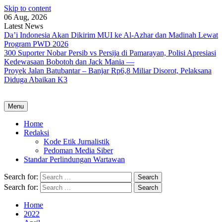
Skip to content
06 Aug, 2026
Latest News
Da’i Indonesia Akan Dikirim MUI ke Al-Azhar dan Madinah Lewat
Program PWD 2026
300 Suporter Nobar Persib vs Persija di Pamarayan, Polisi Apresiasi
Kedewasaan Bobotoh dan Jack Mania —
Proyek Jalan Batubantar – Banjar Rp6,8 Miliar Disorot, Pelaksana
Diduga Abaikan K3
Menu
Home
Redaksi
Kode Etik Jurnalistik
Pedoman Media Siber
Standar Perlindungan Wartawan
Search for:
Search for:
Home
2022