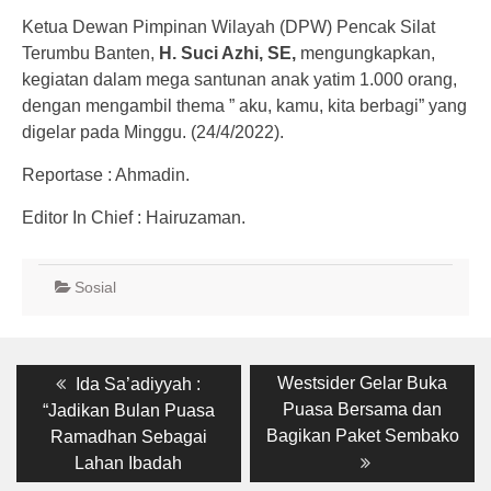
Ketua Dewan Pimpinan Wilayah (DPW) Pencak Silat
Terumbu Banten,
H. Suci Azhi, SE,
mengungkapkan,
kegiatan dalam mega santunan anak yatim 1.000 orang,
dengan mengambil thema ” aku, kamu, kita berbagi” yang
digelar pada Minggu. (24/4/2022).
Reportase : Ahmadin.
Editor In Chief : Hairuzaman.
Sosial
Post
Previous
Next
Westsider Gelar Buka
Ida Sa’adiyyah :
post:
post:
navigation
Puasa Bersama dan
“Jadikan Bulan Puasa
Bagikan Paket Sembako
Ramadhan Sebagai
Lahan Ibadah