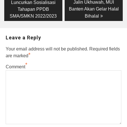
post:
post:
navigation
Jalin Ukhuwah, MUI
Luncurkan Sosialisasi
Banten Akan Gelar Halal
Tahapan PPDB
SMA/SMKN 2022/2023
Bihalal
Leave a Reply
Your email address will not be published.
Required fields
*
are marked
*
Comment