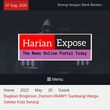
Skip
Sinergi dengan Bank Banten,
07 Aug, 2026
to
Pemkot Cilegon Dorong
content
Efisiensi Keuangan Daerah
Filosofi Memukul Bedug
Sebelum Sholat Jum’at
141 Tahun Stasiun Slawi : “Dari
Angkut Hasil Bumi hingga
Gerakkan Kehidupan
Masyarakat”
Menu
Home
2022
May
20
Sosok
Bagikan Bingkisan, Danrem 064/MY Sambangi Warga
Sekitar Kota Serang