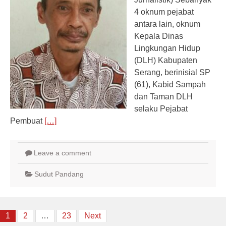
4 oknum pejabat
antara lain, oknum
Kepala Dinas
Lingkungan Hidup
(DLH) Kabupaten
Serang, berinisial SP
(61), Kabid Sampah
dan Taman DLH
selaku Pejabat
Pembuat
[…]
Leave a comment
Sudut Pandang
Posts
1
2
…
23
Next