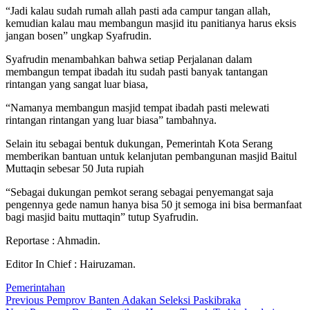
“Jadi kalau sudah rumah allah pasti ada campur tangan allah,
kemudian kalau mau membangun masjid itu panitianya harus eksis
jangan bosen” ungkap Syafrudin.
Syafrudin menambahkan bahwa setiap Perjalanan dalam
membangun tempat ibadah itu sudah pasti banyak tantangan
rintangan yang sangat luar biasa,
“Namanya membangun masjid tempat ibadah pasti melewati
rintangan rintangan yang luar biasa” tambahnya.
Selain itu sebagai bentuk dukungan, Pemerintah Kota Serang
memberikan bantuan untuk kelanjutan pembangunan masjid Baitul
Muttaqin sebesar 50 Juta rupiah
“Sebagai dukungan pemkot serang sebagai penyemangat saja
pengennya gede namun hanya bisa 50 jt semoga ini bisa bermanfaat
bagi masjid baitu muttaqin” tutup Syafrudin.
Reportase : Ahmadin.
Editor In Chief : Hairuzaman.
Pemerintahan
Post
Previous
Previous
Pemprov Banten Adakan Seleksi Paskibraka