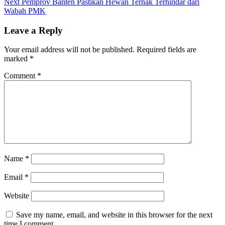
Next
post:
Next
Pemprov Banten Pastikan Hewan Ternak Terhindar dari
navigation
post:
Wabah PMK
Leave a Reply
Your email address will not be published.
Required fields are
marked
*
Comment
*
Name
*
Email
*
Website
Save my name, email, and website in this browser for the next
time I comment.