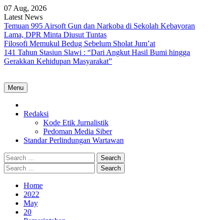
Skip
07 Aug, 2026
to
Latest News
content
Temuan 995 Airsoft Gun dan Narkoba di Sekolah Kebayoran
Lama, DPR Minta Diusut Tuntas
Filosofi Memukul Bedug Sebelum Sholat Jum’at
141 Tahun Stasiun Slawi : “Dari Angkut Hasil Bumi hingga
Gerakkan Kehidupan Masyarakat”
Menu
Home
Redaksi
Kode Etik Jurnalistik
Pedoman Media Siber
Standar Perlindungan Wartawan
Search
for:
Search
for:
Home
2022
May
20