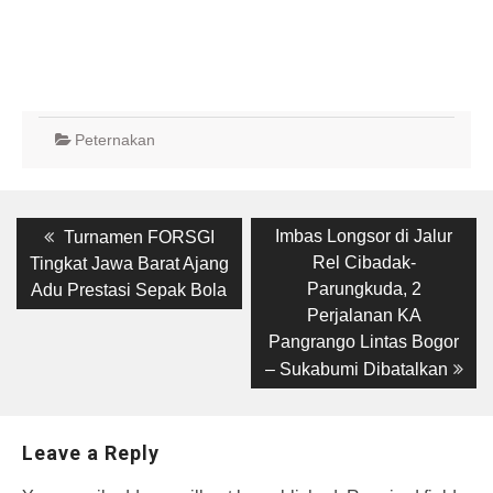
Peternakan
Post
Previous
Next
Imbas Longsor di Jalur
Turnamen FORSGI
post:
post:
navigation
Rel Cibadak-
Tingkat Jawa Barat Ajang
Parungkuda, 2
Adu Prestasi Sepak Bola
Perjalanan KA
Pangrango Lintas Bogor
– Sukabumi Dibatalkan
Leave a Reply