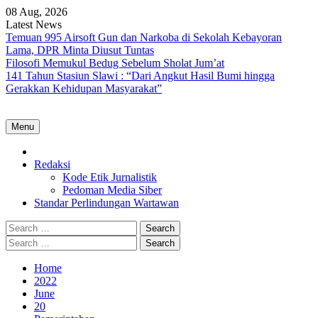
Skip
08 Aug, 2026
to
Latest News
content
Temuan 995 Airsoft Gun dan Narkoba di Sekolah Kebayoran
Lama, DPR Minta Diusut Tuntas
Filosofi Memukul Bedug Sebelum Sholat Jum’at
141 Tahun Stasiun Slawi : “Dari Angkut Hasil Bumi hingga
Gerakkan Kehidupan Masyarakat”
Menu
Home
Redaksi
Kode Etik Jurnalistik
Pedoman Media Siber
Standar Perlindungan Wartawan
Search
for:
Search
for:
Home
2022
June
20