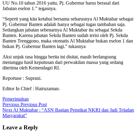
UU No.10 tahun 2016 yaitu, Pj. Gubernur harus berasal dari
Jabatan eselon 1.” tegasnya.
“Seperti yang kita ketahui bersama seharusnya Al Muktabar sebagai
Pj. Gubernur Banten adalah hanya sebagai tugas tambahan saja.
Sedangkan jabatan sebenarnya Al Muktabar itu sebagai Sekda
Banten. Karena jabatan Sekda Banten sudah terisi oleh Pj. Sekda
Banten Trenggono, maka otomatis Al Muktabar bukan eselon 1 dan
bukan Pj. Gubernur Banten lagi.” tukasnya
Aksi unjuk rasa hingga berita ini disitat, masih berlangsung
menunggu hasil keputusan dari perwakilan massa yang sedang
diterima oleh Kemendagri RI.
Reportase : Suprani.
Editor In Chief : Hairuzaman.
Pemerintahan
Post
Previous
Previous
Previous Post
Next
post:
Next
Al Muktabar : “ASN Bagian Pengikat NKRI dan Jadi Teladan
navigation
post:
Masyarakat”
Leave a Reply