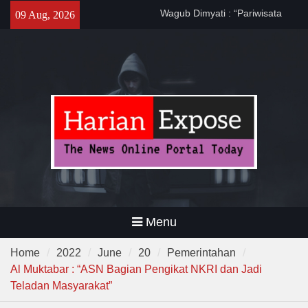
Banten Harus Dipromosikan”
Skip
09 Aug, 2026
Dewa United Basketball
to
Academy Jadi Wadah
content
Pembinaan Talenta Muda
Banten
Program CKG Jemput Bola di
Labuan, Ribuan Warga
Antusias Periksa Kesehatan
Menu
Home
2022
June
20
Pemerintahan
Al Muktabar : “ASN Bagian Pengikat NKRI dan Jadi
Teladan Masyarakat”