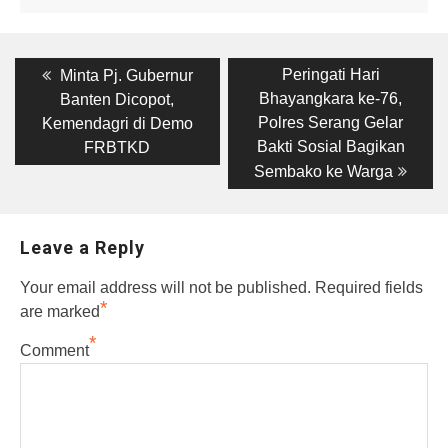
Post
Previous
Next
Peringati Hari
Minta Pj. Gubernur
post:
post:
navigation
Bhayangkara ke-76,
Banten Dicopot,
Polres Serang Gelar
Kemendagri di Demo
Bakti Sosial Bagikan
FRBTKD
Sembako ke Warga
Leave a Reply
Your email address will not be published.
Required fields
*
are marked
*
Comment