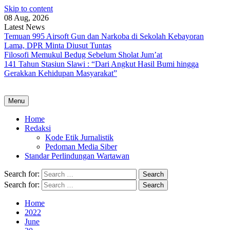
Skip to content
08 Aug, 2026
Latest News
Temuan 995 Airsoft Gun dan Narkoba di Sekolah Kebayoran
Lama, DPR Minta Diusut Tuntas
Filosofi Memukul Bedug Sebelum Sholat Jum’at
141 Tahun Stasiun Slawi : “Dari Angkut Hasil Bumi hingga
Gerakkan Kehidupan Masyarakat”
Menu
Home
Redaksi
Kode Etik Jurnalistik
Pedoman Media Siber
Standar Perlindungan Wartawan
Search for:
Search for:
Home
2022
June