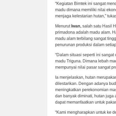
“Kegiatan Bimtek ini sangat m
madu dimana memiliki nilai ekon
menjaga kelestarian hutan,” tuk
Menurut
Iwan,
salah satu Hasil 
primadona adalah madu alam. Ha
madu alam terbilang sangat ting
penurunan produksi dalam setia
“Dalam situasi seperti ini sang
madu Triguna. Dimana lebah mad
mempunyai nilai pasar sangat pro
Ia menjelaskan, hutan merupakan
dilestarikan. Dengan adanya bud
meningkatkan perekonomian masy
dan banyak diminati, hutan juga 
dapat memanfaatkan untuk pakan
“Kami mengharapkan untuk ke d