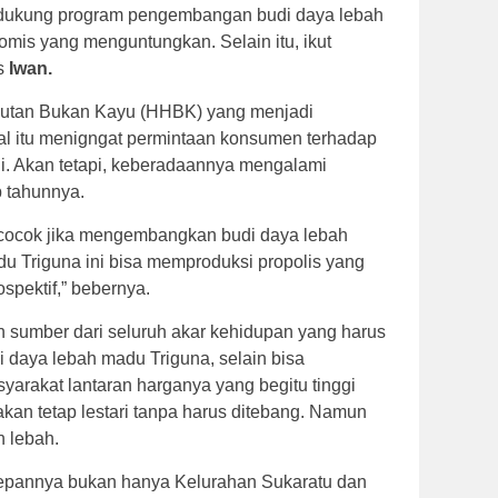
endukung program pengembangan budi daya lebah
omis yang menguntungkan. Selain itu, ikut
as
Iwan.
Hutan Bukan Kayu (HHBK) yang menjadi
l itu menigngat permintaan konsumen terhadap
gi. Akan tetapi, keberadaannya mengalami
p tahunnya.
at cocok jika mengembangkan budi daya lebah
u Triguna ini bisa memproduksi propolis yang
spektif,” bebernya.
 sumber dari seluruh akar kehidupan yang harus
i daya lebah madu Triguna, selain bisa
arakat lantaran harganya yang begitu tinggi
akan tetap lestari tanpa harus ditebang. Namun
 lebah.
epannya bukan hanya Kelurahan Sukaratu dan