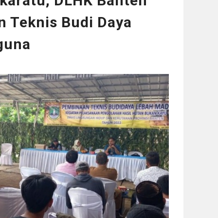
ukaratu, DLHK Banten
n Teknis Budi Daya
guna