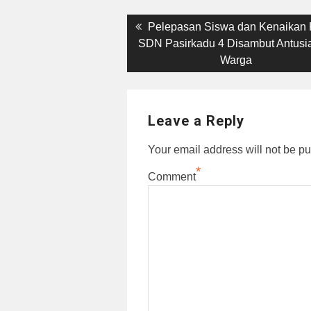
Post
Previous
Pelepasan Siswa dan Kenaikan 
post:
SDN Pasirkadu 4 Disambut Antus
navigation
Warga
Leave a Reply
Your email address will not be pu
*
Comment