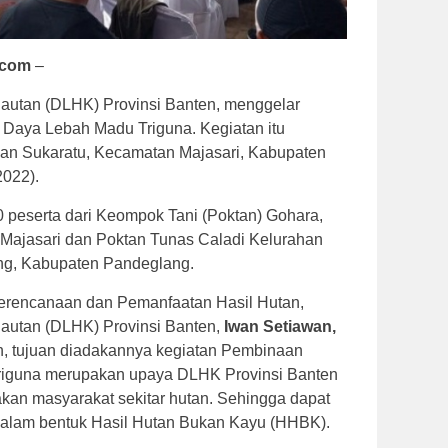
.com
–
autan (DLHK) Provinsi Banten, menggelar
 Daya Lebah Madu Triguna. Kegiatan itu
ahan Sukaratu, Kecamatan Majasari, Kabupaten
2022).
50 peserta dari Keompok Tani (Poktan) Gohara,
Majasari dan Poktan Tunas Caladi Kelurahan
g, Kabupaten Pandeglang.
erencanaan dan Pemanfaatan Hasil Hutan,
autan (DLHK) Provinsi Banten,
Iwan Setiawan,
, tujuan diadakannya kegiatan Pembinaan
riguna merupakan upaya DLHK Provinsi Banten
an masyarakat sekitar hutan. Sehingga dapat
dalam bentuk Hasil Hutan Bukan Kayu (HHBK).