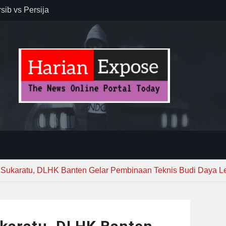
sib vs Persija
resiasi
dan Jack
r – Banjar
elaksana
kirim MUI ke
Lewat
 Sukaratu, DLHK Banten Gelar Pembinaan Teknis Budi Daya L