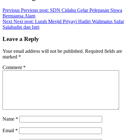
Previous
Previous post:
SDN Cidahu Gelar Pelepasan Siswa
Bernuansa Alam
Next
Next post:
Lurah Mesjid Priyayi Hadiri Walimatus Safar
Salahudin dan Istri
Leave a Reply
Your email address will not be published.
Required fields are
marked
*
Comment
*
Name
*
Email
*