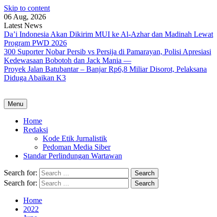
Skip to content
06 Aug, 2026
Latest News
Da’i Indonesia Akan Dikirim MUI ke Al-Azhar dan Madinah Lewat
Program PWD 2026
300 Suporter Nobar Persib vs Persija di Pamarayan, Polisi Apresiasi
Kedewasaan Bobotoh dan Jack Mania —
Proyek Jalan Batubantar – Banjar Rp6,8 Miliar Disorot, Pelaksana
Diduga Abaikan K3
Menu
Home
Redaksi
Kode Etik Jurnalistik
Pedoman Media Siber
Standar Perlindungan Wartawan
Search for:
Search for:
Home
2022