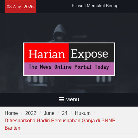
Skip
141 Tahun Stasiun Slawi : “Dari
08 Aug, 2026
to
Angkut Hasil Bumi hingga
content
Gerakkan Kehidupan
Masyarakat”
Temuan 995 Airsoft Gun dan
Narkoba di Sekolah Kebayoran
Lama, DPR Minta Diusut
Tuntas
Filosofi Memukul Bedug
Sebelum Sholat Jum’at
Menu
Home
2022
June
24
Hukum
Ditresnarkoba Hadiri Pemusnahan Ganja di BNNP
Banten