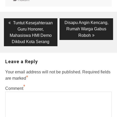
Post
Previous
Next
Disapu Angin Kencang,
Tuntut Kesejahteraan
post:
post:
navigation
Rumah Warga Gabus
Guru Honorer,
Mahasiswa HMI Demo
Roboh
Dikbud Kota Serang
Leave a Reply
Your email address will not be published.
Required fields
*
are marked
*
Comment