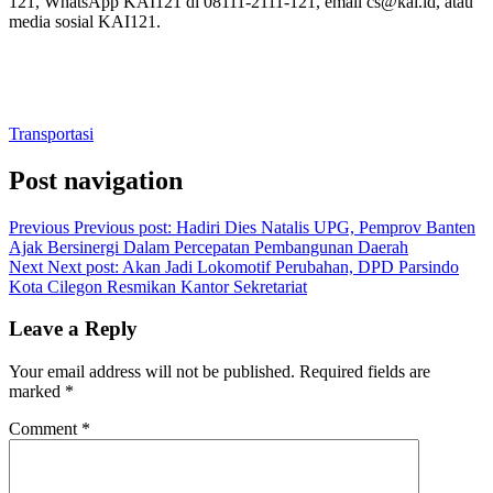
121, WhatsApp KAI121 di 08111-2111-121, email cs@kai.id, atau
media sosial KAI121.
Transportasi
Post navigation
Previous
Previous post:
Hadiri Dies Natalis UPG, Pemprov Banten
Ajak Bersinergi Dalam Percepatan Pembangunan Daerah
Next
Next post:
Akan Jadi Lokomotif Perubahan, DPD Parsindo
Kota Cilegon Resmikan Kantor Sekretariat
Leave a Reply
Your email address will not be published.
Required fields are
marked
*
Comment
*