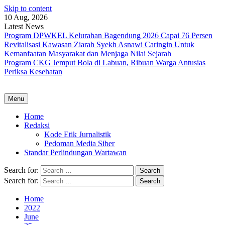
Skip to content
10 Aug, 2026
Latest News
Program DPWKEL Kelurahan Bagendung 2026 Capai 76 Persen
Revitalisasi Kawasan Ziarah Syekh Asnawi Caringin Untuk
Kemanfaatan Masyarakat dan Menjaga Nilai Sejarah
Program CKG Jemput Bola di Labuan, Ribuan Warga Antusias
Periksa Kesehatan
Menu
Home
Redaksi
Kode Etik Jurnalistik
Pedoman Media Siber
Standar Perlindungan Wartawan
Search for:
Search for:
Home
2022
June