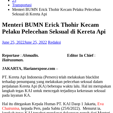
25
Transportasi
Menteri BUMN Erick Thohir Kecam Pelaku Pelecehan
Seksual di Kereta Api
Menteri BUMN Erick Thohir Kecam
Pelaku Pelecehan Seksual di Kereta Api
June 25, 2022
June 25, 2022
Redaksi
Reportase
:
Ahmadin.
Editor In Chief
:
Hairuzaman.
JAKARTA, Harianexpose.com
–
PT. Kereta Api Indonesia (Persero) telah melakukan blacklist
terhadap penumpang yang melakukan pelecehan seksual dalam
perjalanan Kereta Api (KA) beberapa waktu lalu. Hal ini merupakan
langkah tegas KAI untuk mencegah terjadinya kekerasan seksual
pada layanan KA.
Hal itu ditegaskan Kepala Humas PT. KAI Daop 1 Jakarta,
Eva
Chairunisa,
kepada Pers, pada Sabtu (25/6/2022). Menurut ia,
langkah tegas KAI tersebut mendapat dukungan penuh dari Menteri