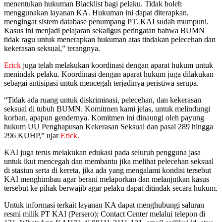
menentukan hukuman Blacklist bagi pelaku. Tidak boleh
menggunakan layanan KA. Hukuman ini dapat diterapkan,
mengingat sistem database penumpang PT. KAI sudah mumpuni.
Kasus ini menjadi pelajaran sekaligus peringatan bahwa BUMN
tidak ragu untuk menerapkan hukuman atas tindakan pelecehan dan
kekerasan seksual,” terangnya.
Erick
juga telah melakukan koordinasi dengan aparat hukum untuk
menindak pelaku. Koordinasi dengan aparat hukum juga dilakukan
sebagai antisipasi untuk mencegah terjadinya peristiwa serupa.
“Tidak ada ruang untuk diskriminasi, pelecehan, dan kekerasan
seksual di tubuh BUMN. Komitmen kami jelas, untuk melindungi
korban, apapun gendernya. Komitmen ini dinaungi oleh payung
hukum UU Penghapusan Kekerasan Seksual dan pasal 289 hingga
296 KUHP,” ujar
Erick.
KAI juga terus melakukan edukasi pada seluruh pengguna jasa
untuk ikut mencegah dan membantu jika melihat pelecehan seksual
di stasiun serta di kereta, jika ada yang mengalami kondisi tersebut
KAI menghimbau agar berani melaporkan dan melanjutkan kasus
tersebut ke pihak berwajib agar pelaku dapat ditindak secara hukum.
Untuk informasi terkait layanan KA dapat menghubungi saluran
resmi milik PT KAI (Persero); Contact Center melalui telepon di