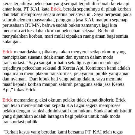
keras terjadinya pelecehan yang sempat terjadi di sebuah kereta api
antar kota. PT KAI, kata
Erick,
berada sepenuhnya di pihak korban
dan telah memproses secara serius peristiwa ini. Saya berpesan pada
seluruh elemen masyarakat, pengguna jasa KAI, maupun segenap
perusahaan BUMN, bahwa sudah bukan zamannya lagi kita
mencari-cari kesalahan korban pelecehan seksual. Berhenti
menyalahkan korban, mari mulai ciptakan ruang aman bagi semua
kalangan.
Erick
menandaskan, pihaknya akan menyeret setiap oknum yang
menciptakan suasana tidak aman dan nyaman dalam moda
transportasi. “Saya sangat prihatin sekaligus geram mendengar
terjadinya pelecehan seksual di Kereta Api. Komitmen kami adalah
bagaimana menciptakan transformasi pelayanan publik yang aman
dan nyaman. Dari lubuk hati yang paling dalam, saya meminta
maaf kepada korban maupun seluruh pengguna setia jasa Kereta
Api,” tukas Erick.
Erick
memandang, aksi oknum pelaku tidak dapat ditolerir. Erick
pun telah memerintahkan kepada KAI agar segera memproses
pelaku dengan sanksi administratif dan hukum. Sanksi administratif
yang dijatuhkan adalah larangan bagi pelaku untuk naik moda
transportasi publik.
“Terkait kasus yang beredar, kami bersama PT. KAI telah tegas