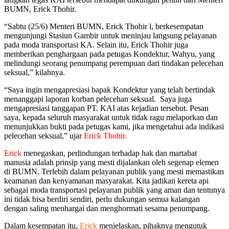
BUMN, Erick Thohir.
“Sabtu (25/6) Menteri BUMN, Erick Thohir l, berkesempatan
mengunjungi Stasiun Gambir untuk meninjau langsung pelayanan
pada moda transportasi KA. Selain itu, Erick Thohir juga
memberikan penghargaan pada petugas Kondektur, Wahyu, yang
melindungi seorang penumpang perempuan dari tindakan pelecehan
seksual,” kilahnya.
“Saya ingin mengapresiasi bapak Kondektur yang telah bertindak
menanggapi laporan korban pelecehan seksual. Saya juga
mengapresiasi tanggapan PT. KAI atas kejadian tersebut. Pesan
saya, kepada seluruh masyarakat untuk tidak ragu melaporkan dan
menunjukkan bukti pada petugas kami, jika mengetahui ada indikasi
pelecehan seksual,” ujar
Erick Thohir.
Erick
menegaskan, perlindungan terhadap hak dan martabat
manusia adalah prinsip yang mesti dijalankan oleh segenap elemen
di BUMN. Terlebih dalam pelayanan publik yang mesti memastikan
keamanan dan kenyamanan masyarakat. Kita jadikan kereta api
sebagai moda transportasi pelayanan publik yang aman dan tentunya
ini tidak bisa berdiri sendiri, perlu dukungan semua kalangan
dengan saling menhargai dan menghormati sesama penumpang.
Dalam kesempatan itu,
Erick
menjelaskan, pihaknya mengutuk