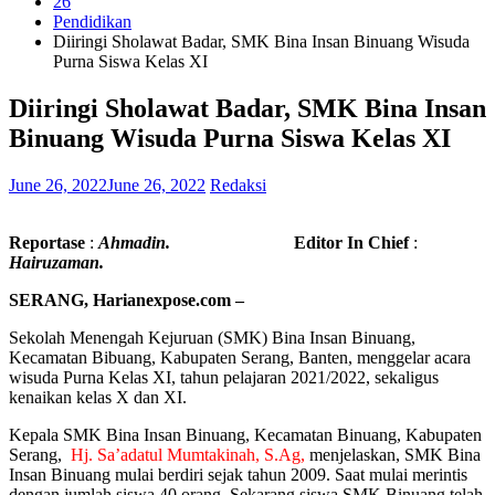
26
Pendidikan
Diiringi Sholawat Badar, SMK Bina Insan Binuang Wisuda
Purna Siswa Kelas XI
Diiringi Sholawat Badar, SMK Bina Insan
Binuang Wisuda Purna Siswa Kelas XI
June 26, 2022
June 26, 2022
Redaksi
Reportase
:
Ahmadin.
Editor In Chief
:
Hairuzaman.
SERANG, Harianexpose.com –
Sekolah Menengah Kejuruan (SMK) Bina Insan Binuang,
Kecamatan Bibuang, Kabupaten Serang, Banten, menggelar acara
wisuda Purna Kelas XI, tahun pelajaran 2021/2022, sekaligus
kenaikan kelas X dan XI.
Kepala SMK Bina Insan Binuang, Kecamatan Binuang, Kabupaten
Serang,
Hj. Sa’adatul Mumtakinah, S.Ag,
menjelaskan, SMK Bina
Insan Binuang mulai berdiri sejak tahun 2009. Saat mulai merintis
dengan jumlah siswa 40 orang. Sekarang siswa SMK Binuang telah