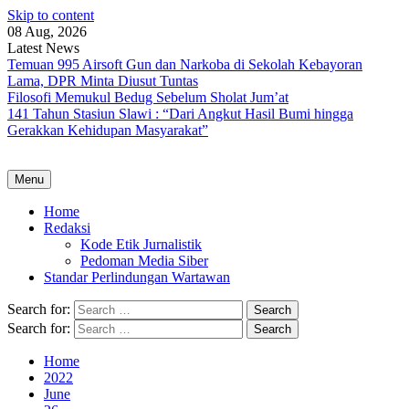
Skip to content
08 Aug, 2026
Latest News
Temuan 995 Airsoft Gun dan Narkoba di Sekolah Kebayoran
Lama, DPR Minta Diusut Tuntas
Filosofi Memukul Bedug Sebelum Sholat Jum’at
141 Tahun Stasiun Slawi : “Dari Angkut Hasil Bumi hingga
Gerakkan Kehidupan Masyarakat”
Menu
Home
Redaksi
Kode Etik Jurnalistik
Pedoman Media Siber
Standar Perlindungan Wartawan
Search for:
Search for:
Home
2022
June