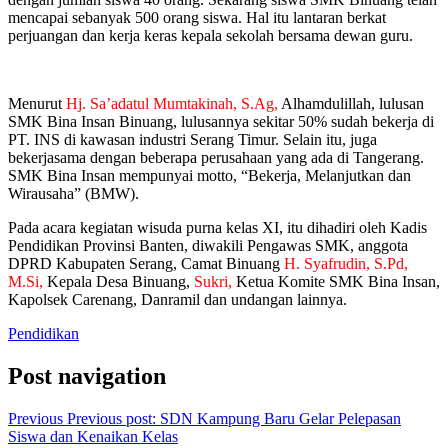
mencapai sebanyak 500 orang siswa. Hal itu lantaran berkat
perjuangan dan kerja keras kepala sekolah bersama dewan guru.
Menurut
Hj. Sa’adatul Mumtakinah, S.Ag,
Alhamdulillah, lulusan
SMK Bina Insan Binuang, lulusannya sekitar 50% sudah bekerja di
PT. INS di kawasan industri Serang Timur. Selain itu, juga
bekerjasama dengan beberapa perusahaan yang ada di Tangerang.
SMK Bina Insan mempunyai motto, “Bekerja, Melanjutkan dan
Wirausaha” (BMW).
Pada acara kegiatan wisuda purna kelas XI, itu dihadiri oleh Kadis
Pendidikan Provinsi Banten, diwakili Pengawas SMK, anggota
DPRD Kabupaten Serang, Camat Binuang
H. Syafrudin, S.Pd,
M.Si,
Kepala Desa Binuang,
Sukri,
Ketua Komite SMK Bina Insan,
Kapolsek Carenang, Danramil dan undangan lainnya.
Pendidikan
Post navigation
Previous
Previous post:
SDN Kampung Baru Gelar Pelepasan
Siswa dan Kenaikan Kelas