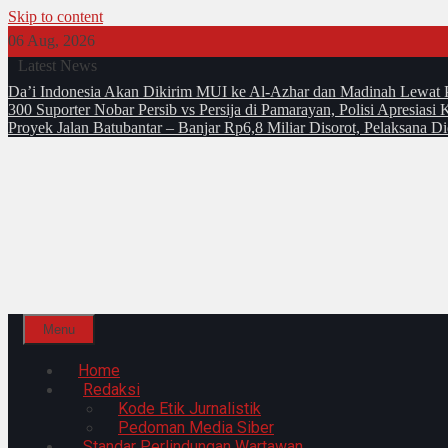
Skip to content
06 Aug, 2026
Latest News
Da’i Indonesia Akan Dikirim MUI ke Al-Azhar dan Madinah Lewa
300 Suporter Nobar Persib vs Persija di Pamarayan, Polisi Apresia
Proyek Jalan Batubantar – Banjar Rp6,8 Miliar Disorot, Pelaksana 
Menu
Home
Redaksi
Kode Etik Jurnalistik
Pedoman Media Siber
Standar Perlindungan Wartawan