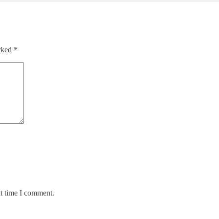
arked
*
xt time I comment.