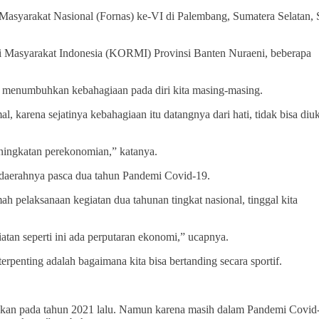
Masyarakat Nasional (Fornas) ke-VI di Palembang, Sumatera Selatan, 
i Masyarakat Indonesia (KORMI) Provinsi Banten Nuraeni, beberapa
a menumbuhkan kebahagiaan pada diri kita masing-masing.
l, karena sejatinya kebahagiaan itu datangnya dari hati, tidak bisa diu
eningkatan perekonomian,” katanya.
 daerahnya pasca dua tahun Pandemi Covid-19.
 pelaksanaan kegiatan dua tahunan tingkat nasional, tinggal kita
atan seperti ini ada perputaran ekonomi,” ucapnya.
penting adalah bagaimana kita bisa bertanding secara sportif.
akan pada tahun 2021 lalu. Namun karena masih dalam Pandemi Covid