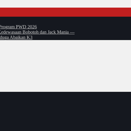
t Program PWD 2026
si Kedewasaan Bobotoh dan Jack Mania —
Diduga Abaikan K3