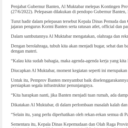
Penjabat Gubernur Banten, Al Muktabar melepas Kontingen Provi
(27/6/2022). Pelepasan dilakukan di pendopo Gubernur Banten
Turut hadir dalam pelepasan tersebut Kepala Dinas Pemuda da
jajaran pengurus Kormi Banten serta ratusan atlet, official dan par
Dalam sambutannya Al Muktabar mengatakan, olahraga dan rekre
Dengan berolahraga, tubuh kita akan menjadi bugar, sehat dan bah
dengan materi.
“Kalau kita sudah bahagia, maka agenda-agenda kerja yang kita
Diucapkan Al Muktabar, moment kegiatan seperti ini merupakan
Untuk itu, Pemprov Banten menyambut baik diselenggarakannya ke
persiapkan segala infrastruktur penunjangnya.
“Kita harapkan nanti, jika Banten menjadi tuan rumah, ada dampa
Dikatakan Al Muktabar, di dalam perlombaan masalah kalah dan m
“Selain itu, yang perlu diperhatikan oleh rekan-rekan semua di
Sementara itu, Kepala Dinas Kepemudaan dan Olah Raga Provin