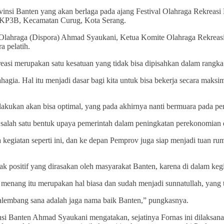
nsi Banten yang akan berlaga pada ajang Festival Olahraga Rekreasi 
, KP3B, Kecamatan Curug, Kota Serang.
n Olahraga (Dispora) Ahmad Syaukani, Ketua Komite Olahraga Rekreas
a pelatih.
asi merupakan satu kesatuan yang tidak bisa dipisahkan dalam rangk
agia. Hal itu menjadi dasar bagi kita untuk bisa bekerja secara maksima
 lakukan akan bisa optimal, yang pada akhirnya nanti bermuara pada p
 salah satu bentuk upaya pemerintah dalam peningkatan perekonomian
giatan seperti ini, dan ke depan Pemprov juga siap menjadi tuan rumah
k positif yang dirasakan oleh masyarakat Banten, karena di dalam kegi
enang itu merupakan hal biasa dan sudah menjadi sunnatullah, yang ter
 Palembang sana adalah jaga nama baik Banten,” pungkasnya.
si Banten Ahmad Syaukani mengatakan, sejatinya Fornas ini dilaksan