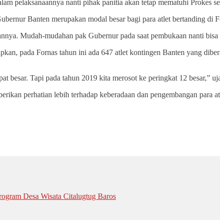
alam pelaksanaannya nanti pihak panitia akan tetap mematuhi Prokes se
ernur Banten merupakan modal besar bagi para atlet bertanding di Fo
gannya. Mudah-mudahan pak Gubernur pada saat pembukaan nanti bisa 
kan, pada Fornas tahun ini ada 647 atlet kontingen Banten yang dibe
at besar. Tapi pada tahun 2019 kita merosot ke peringkat 12 besar,” uj
erikan perhatian lebih terhadap keberadaan dan pengembangan para atl
ogram Desa Wisata Citalugtug Baros