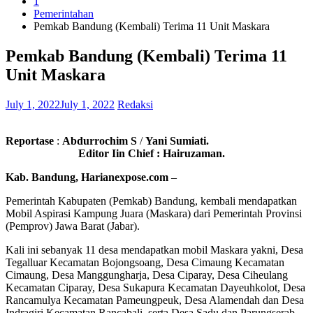
1
Pemerintahan
Pemkab Bandung (Kembali) Terima 11 Unit Maskara
Pemkab Bandung (Kembali) Terima 11
Unit Maskara
July 1, 2022
July 1, 2022
Redaksi
Reportase
:
Abdurrochim S
/
Yani Sumiati.
Editor Iin Chief : Hairuzaman.
Kab. Bandung, Harianexpose.com
–
Pemerintah Kabupaten (Pemkab) Bandung, kembali mendapatkan
Mobil Aspirasi Kampung Juara (Maskara) dari Pemerintah Provinsi
(Pemprov) Jawa Barat (Jabar).
Kali ini sebanyak 11 desa mendapatkan mobil Maskara yakni, Desa
Tegalluar Kecamatan Bojongsoang, Desa Cimaung Kecamatan
Cimaung, Desa Manggungharja, Desa Ciparay, Desa Ciheulang
Kecamatan Ciparay, Desa Sukapura Kecamatan Dayeuhkolot, Desa
Rancamulya Kecamatan Pameungpeuk, Desa Alamendah dan Desa
Indragiri Kecamatan Rancabali, serta Desa Sadu dan Parungserab,