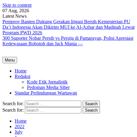
Skip to content
07 Aug, 2026
Latest News
Pemprov Banten Dukung Gerakan Irigasi Bersih Kementerian PU
Da’i Indonesia Akan Dikirim MUI ke Al-Azhar dan Madinah Lewat
Program PWD 2026
300 Suporter Nobar Persib vs Persija di Pamarayan, Polisi Apresiasi
Kedewasaan Bobotoh dan Jack Mania —
Menu
Home
Redaksi
Kode Etik Jurnalistik
Pedoman Media Siber
Standar Perlindungan Wartawan
Search for:
Search for:
Home
2022
July