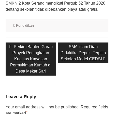
SMKN 2 Kota Serang mengikuti Pergub 52 Tahun 2020
tentang sekolah tidak dibebankan biaya atau gratis.
Pendidikan
Post
Previous
Perkim Banten Garap
Next
SMA Islam Dian
navigation
Proyek Peningkatan
post:
Didaktika Depok, Terpilih
post:
Kualitas Kawasan
Sekolah Model GEDSI
Permukiman Kumuh di
Desa Mekar Sari
Leave a Reply
Your email address will not be published.
Required fields
*
are marked