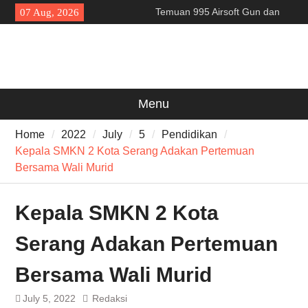
Skip
Temuan 995 Airsoft Gun dan
07 Aug, 2026
to
Narkoba di Sekolah Kebayoran
content
Lama, DPR Minta Diusut
Tuntas
Filosofi Memukul Bedug
Sebelum Sholat Jum’at
141 Tahun Stasiun Slawi : “Dari
Menu
Angkut Hasil Bumi hingga
Gerakkan Kehidupan
Home
2022
July
5
Pendidikan
Masyarakat”
Kepala SMKN 2 Kota Serang Adakan Pertemuan
Bersama Wali Murid
Kepala SMKN 2 Kota
Serang Adakan Pertemuan
Bersama Wali Murid
July 5, 2022
Redaksi