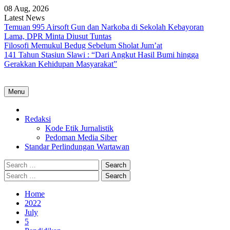
Skip
08 Aug, 2026
to
Latest News
content
Temuan 995 Airsoft Gun dan Narkoba di Sekolah Kebayoran
Lama, DPR Minta Diusut Tuntas
Filosofi Memukul Bedug Sebelum Sholat Jum’at
141 Tahun Stasiun Slawi : “Dari Angkut Hasil Bumi hingga
Gerakkan Kehidupan Masyarakat”
Menu
Home
Redaksi
Kode Etik Jurnalistik
Pedoman Media Siber
Standar Perlindungan Wartawan
Search
for:
Search
for:
Home
2022
July
5