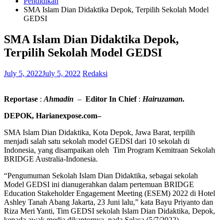
Pendidikan
SMA Islam Dian Didaktika Depok, Terpilih Sekolah Model
GEDSI
SMA Islam Dian Didaktika Depok,
Terpilih Sekolah Model GEDSI
July 5, 2022
July 5, 2022
Redaksi
Reportase
:
Ahmadin
–
Editor In Chief
:
Hairuzaman.
DEPOK, Harianexpose.com–
SMA Islam Dian Didaktika, Kota Depok, Jawa Barat, terpilih
menjadi salah satu sekolah model GEDSI dari 10 sekolah di
Indonesia, yang disampaikan oleh Tim Program Kemitraan Sekolah
BRIDGE Australia-Indonesia.
“Pengumuman Sekolah Islam Dian Didaktika, sebagai sekolah
Model GEDSI ini dianugerahkan dalam pertemuan BRIDGE
Education Stakeholder Engagement Meeting (ESEM) 2022 di Hotel
Ashley Tanah Abang Jakarta, 23 Juni lalu,” kata Bayu Priyanto dan
Riza Meri Yanti, Tim GEDSI sekolah Islam Dian Didaktika, Depok,
kepada awak media dikantornya, pada Selasa (5/7/2022).