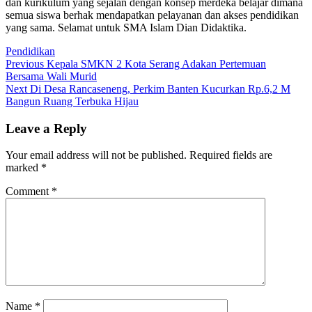
dan kurikulum yang sejalan dengan konsep merdeka belajar dimana
semua siswa berhak mendapatkan pelayanan dan akses pendidikan
yang sama. Selamat untuk SMA Islam Dian Didaktika.
Pendidikan
Post
Previous
Previous
Kepala SMKN 2 Kota Serang Adakan Pertemuan
post:
Bersama Wali Murid
navigation
Next
Next
Di Desa Rancaseneng, Perkim Banten Kucurkan Rp.6,2 M
post:
Bangun Ruang Terbuka Hijau
Leave a Reply
Your email address will not be published.
Required fields are
marked
*
Comment
*
Name
*