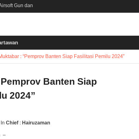
irsoft Gun dan
Sekolah Kebayoran
nta Diusut Tuntas
mukul Bedug Sebelum
t
artawan
siun Slawi : “Dari
 Bumi hingga Gerakkan
Muktabar : “Pemprov Banten Siap Fasilitasi Pemilu 2024”
asyarakat”
 “Pemprov Banten Siap
ilu 2024”
In
Chief
:
Hairuzaman
m
–