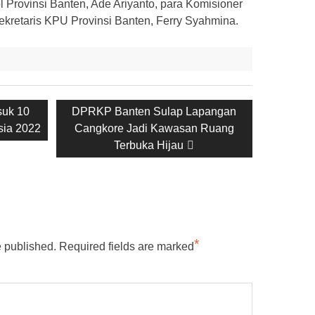
 Provinsi Banten, Ade Ariyanto, para Komisioner
ekretaris KPU Provinsi Banten, Ferry Syahmina.
Next
suk 10
DPRKP Banten Sulap Lapangan
post:
sia 2022
Cangkore Jadi Kawasan Ruang
Terbuka Hijau
*
e published.
Required fields are marked