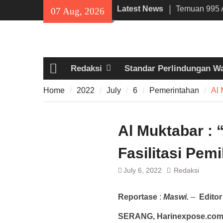
Skip
Latest News
Temuan 995 A
07 Aug, 2026
to
Narkoba di 
content
Lama, DPR Mi
Filosofi Me
Sholat Jum’a
Redaksi
Standar Perlindungan W
141 Tahun Sta
Home
Angkut Hasil
Home
2022
July
6
Pemerintahan
Al 
Kehidupan M
Al Muktabar :
Fasilitasi Pem
July 6, 2022
Redaksi
Reportase
:
Maswi.
–
Editor
SERANG, Harinexpose.co