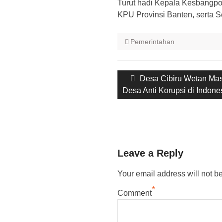
Turut hadi Kepala Kesbangpol
KPU Provinsi Banten, serta S
Pemerintahan
Post
Previous
Desa Cibiru Wetan Ma
navigation
post:
Desa Anti Korupsi di Indone
Leave a Reply
Your email address will not b
*
Comment