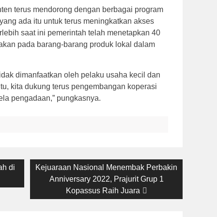
en terus mendorong dengan berbagai program
yang ada itu untuk terus meningkatkan akses
rlebih saat ini pemerintah telah menetapkan 40
jakan pada barang-barang produk lokal dalam
idak dimanfaatkan oleh pelaku usaha kecil dan
 itu, kita dukung terus pengembangan koperasi
bela pengadaan,” pungkasnya.
ah di
Next
Kejuaraan Nasional Menembak Perbakin
post:
Anniversary 2022, Prajurit Grup 1
Kopassus Raih Juara