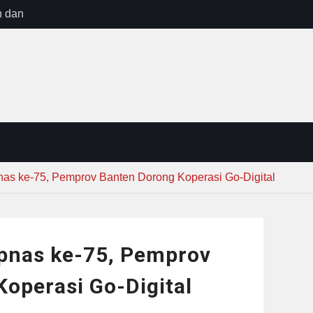
n dan
ebayoran
t Tuntas
ug Sebelum
 : “Dari
gga Gerakkan
”
nas ke-75, Pemprov Banten Dorong Koperasi Go-Digital
opnas ke-75, Pemprov
operasi Go-Digital