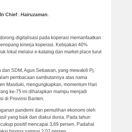
 In Chief
:
Hairuzaman.
dorong digitalisasi pada koperasi memanfaatkan
enopang kinerja koperasi. Kebijakan 40%
k lokal melalui e-katalog dan market place turut
n dan SDM, Agus Setiawan, yang mewakili Pj.
 dalam pembacaan sambutannya atas nama
ten Masduki, mengungkapkan, momentum Hari
yang ke-75 ini diharapkan mampu menjadi
 di Provinsi Banten.
anganan pandemi dan pemulihan ekonomi oleh
sil yang baik dan diakui dunia. Pada tahun
cukup positif mencapai 3,69 persen. Padahal
aksi hingga sampai 2,07 persen.