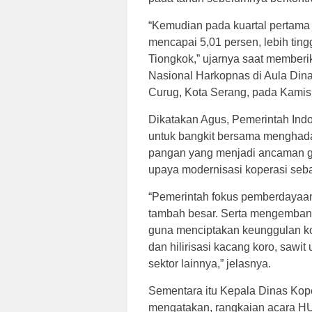
“Kemudian pada kuartal pertama 
mencapai 5,01 persen, lebih ting
Tiongkok,” ujarnya saat member
Nasional Harkopnas di Aula Din
Curug, Kota Serang, pada Kamis 
Dikatakan Agus, Pemerintah Ind
untuk bangkit bersama menghadap
pangan yang menjadi ancaman g
upaya modernisasi koperasi seba
“Pemerintah fokus pemberdayaan 
tambah besar. Serta mengembang
guna menciptakan keunggulan k
dan hilirisasi kacang koro, sawi
sektor lainnya,” jelasnya.
Sementara itu Kepala Dinas Kop
mengatakan, rangkaian acara HU