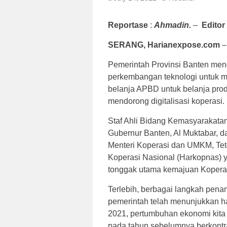
Reportase
:
Ahmadin.
–
Editor
SERANG, Harianexpose.com
–
Pemerintah Provinsi Banten men
perkembangan teknologi untuk m
belanja APBD untuk belanja produ
mendorong digitalisasi koperasi.
Staf Ahli Bidang Kemasyarakata
Gubernur Banten, Al Muktabar,
Menteri Koperasi dan UMKM, Te
Koperasi Nasional (Harkopnas) 
tonggak utama kemajuan Koperasi
Terlebih, berbagai langkah pen
pemerintah telah menunjukkan ha
2021, pertumbuhan ekonomi kita 
pada tahun sebelumnya berkontr