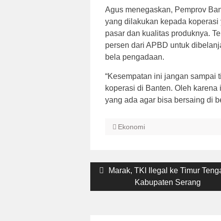
Agus menegaskan, Pemprov Bant
yang dilakukan kepada koperasi 
pasar dan kualitas produknya. Te
persen dari APBD untuk dibelan
bela pengadaan.
“Kesempatan ini jangan sampai t
koperasi di Banten. Oleh karena
yang ada agar bisa bersaing di 
Ekonomi
Post
Previous
Marak, TKI Ilegal ke Timur Teng
post:
Kabupaten Serang
navigation