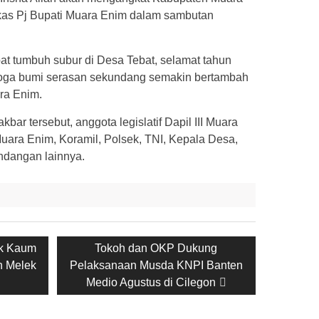
tukas Pj Bupati Muara Enim dalam sambutan
at tumbuh subur di Desa Tebat, selamat tahun
moga bumi serasan sekundang semakin bertambah
ara Enim.
kbar tersebut, anggota legislatif Dapil III Muara
ara Enim, Koramil, Polsek, TNI, Kepala Desa,
ndangan lainnya.
Next
ak Kaum
Tokoh dan OKP Dukung
post:
n Melek
Pelaksanaan Musda KNPI Banten
Medio Agustus di Cilegon