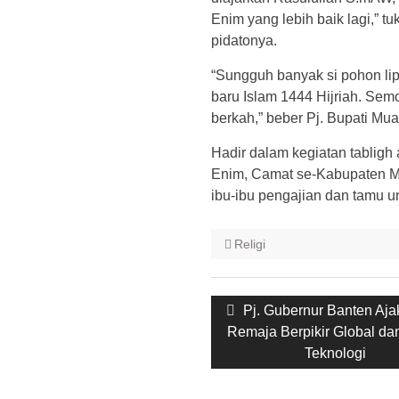
Enim yang lebih baik lagi,” 
pidatonya.
“Sungguh banyak si pohon lip
baru Islam 1444 Hijriah. Se
berkah,” beber Pj. Bupati Mu
Hadir dalam kegiatan tabligh a
Enim, Camat se-Kabupaten Mu
ibu-ibu pengajian dan tamu u
Religi
Post
Previous
Pj. Gubernur Banten Aj
navigation
post:
Remaja Berpikir Global da
Teknologi