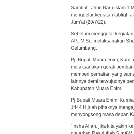
Sambut Tahun Baru Islam 1 M
menggelar kegiatan tabligh 
Jum’at (29/7/22).
Sebelum menggelar kegiatan t
AP., M.Si., melaksanakan Sho
Gelumbang.
Pj. Bupati Muara enim, Kurni
melaksanakan gerak pembang
memberi perhatian yang sam
lainnya demi terwujudnya pe
Kabupaten Muara Enim.
Pj Bupati Muara Enim, Kurnia
1444 Hijriah pihaknya mengaj
menyongsong masa depan Kabu
“Insha Allah, jika kita yakin 
diajarkan Rasulullah S.mAW,