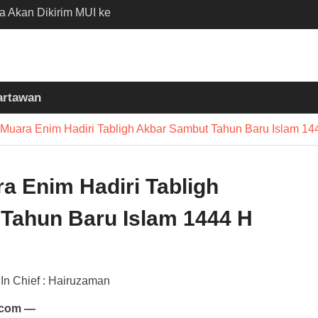
ia Akan Dikirim MUI ke
n Madinah Lewat
D 2026
 Nobar Persib vs Persija
 Polisi Apresiasi
artawan
Bobotoh dan Jack
i Muara Enim Hadiri Tabligh Akbar Sambut Tahun Baru Islam 14
 Batubantar – Banjar
Disorot, Pelaksana
kan K3
ra Enim Hadiri Tabligh
Tahun Baru Islam 1444 H
 In Chief : Hairuzaman
.com —