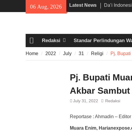
Skip
Latest News
Da’i Indones
06 Aug, 2026
to
Al-Azhar da
content
Program PW
300 Suporter
di Pamarayan,
Redaksi
Standar Perlindungan W
Kedewasaan 
Home
Mania —
Home
2022
July
31
Religi
Pj. Bupat
Proyek Jalan
Rp6,8 Miliar 
Diduga Abai
Pj. Bupati Mua
Akbar Sambut 
July 31, 2022
Redaksi
Reportase : Ahmadin – Editor
Muara Enim, Harianexpose