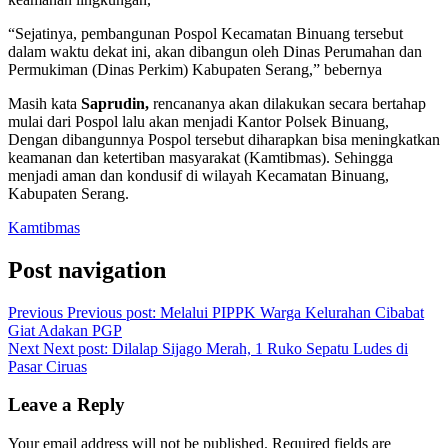
“Sejatinya, pembangunan Pospol Kecamatan Binuang tersebut
dalam waktu dekat ini, akan dibangun oleh Dinas Perumahan dan
Permukiman (Dinas Perkim) Kabupaten Serang,” bebernya
Masih kata
Saprudin,
rencananya akan dilakukan secara bertahap
mulai dari Pospol lalu akan menjadi Kantor Polsek Binuang,
Dengan dibangunnya Pospol tersebut diharapkan bisa meningkatkan
keamanan dan ketertiban masyarakat (Kamtibmas). Sehingga
menjadi aman dan kondusif di wilayah Kecamatan Binuang,
Kabupaten Serang.
Kamtibmas
Post navigation
Previous
Previous post:
Melalui PIPPK Warga Kelurahan Cibabat
Giat Adakan PGP
Next
Next post:
Dilalap Sijago Merah, 1 Ruko Sepatu Ludes di
Pasar Ciruas
Leave a Reply
Your email address will not be published.
Required fields are