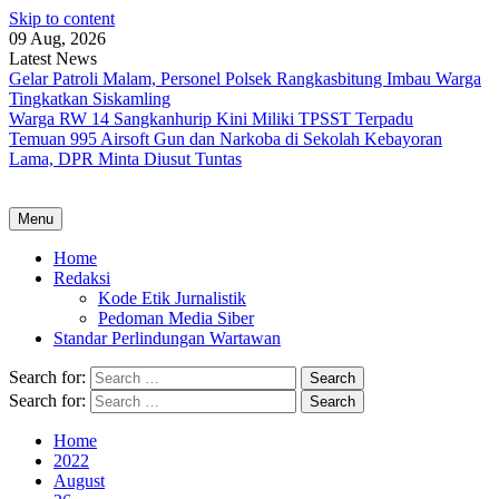
Skip to content
09 Aug, 2026
Latest News
Gelar Patroli Malam, Personel Polsek Rangkasbitung Imbau Warga
Tingkatkan Siskamling
Warga RW 14 Sangkanhurip Kini Miliki TPSST Terpadu
Temuan 995 Airsoft Gun dan Narkoba di Sekolah Kebayoran
Lama, DPR Minta Diusut Tuntas
Menu
Home
Redaksi
Kode Etik Jurnalistik
Pedoman Media Siber
Standar Perlindungan Wartawan
Search for:
Search for:
Home
2022
August