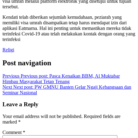
visa umrah melalui platform elektronik yang disetujui untuk tujuan
tersebut.
Kendati telah diberikan sejumlah kemudahaan, peziarah yang
memiliki visa umrah disampaikan tetap harus mendapat izin dari
aplikasi Eatmarna. Hal ini penting untuk memastikan mereka tidak
terinfeksi Covid-19 atau telah melakukan kontak dengan orang yang
terinfeksi
Religi
Post navigation
Previous
Previous post:
Pasca Kenaikan BBM, Al Muktabar
Himbau Masyarakat Tetap Tenang
Next
Next post:
PW GMNU Banten Gelar Ngaji Kebangsaan dan
Seminar Nasional
Leave a Reply
Your email address will not be published.
Required fields are
marked
*
Comment
*