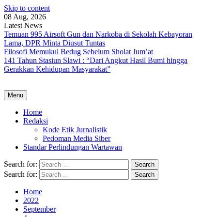
Skip to content
08 Aug, 2026
Latest News
Temuan 995 Airsoft Gun dan Narkoba di Sekolah Kebayoran
Lama, DPR Minta Diusut Tuntas
Filosofi Memukul Bedug Sebelum Sholat Jum’at
141 Tahun Stasiun Slawi : “Dari Angkut Hasil Bumi hingga
Gerakkan Kehidupan Masyarakat”
Menu
Home
Redaksi
Kode Etik Jurnalistik
Pedoman Media Siber
Standar Perlindungan Wartawan
Search for:
Search for:
Home
2022
September