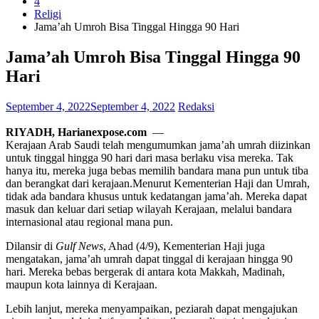
4
Religi
Jama’ah Umroh Bisa Tinggal Hingga 90 Hari
Jama’ah Umroh Bisa Tinggal Hingga 90
Hari
September 4, 2022
September 4, 2022
Redaksi
RIYADH, Harianexpose.com
—
Kerajaan Arab Saudi telah mengumumkan jama’ah umrah diizinkan
untuk tinggal hingga 90 hari dari masa berlaku visa mereka. Tak
hanya itu, mereka juga bebas memilih bandara mana pun untuk tiba
dan berangkat dari kerajaan.Menurut Kementerian Haji dan Umrah,
tidak ada bandara khusus untuk kedatangan jama’ah. Mereka dapat
masuk dan keluar dari setiap wilayah Kerajaan, melalui bandara
internasional atau regional mana pun.
Dilansir di
Gulf News
, Ahad (4/9), Kementerian Haji juga
mengatakan, jama’ah umrah dapat tinggal di kerajaan hingga 90
hari. Mereka bebas bergerak di antara kota Makkah, Madinah,
maupun kota lainnya di Kerajaan.
Lebih lanjut, mereka menyampaikan, peziarah dapat mengajukan