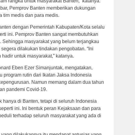
lam rangka untuk masyarakat Banten,” katanya.
ktabar, Pemprov Banten memberikan dukungan
a tim medis dan para medis.
anten dengan Pemerintah Kabupaten/Kota selalu
perti ini. Pemprov Banten sangat membutuhkan
i. Sehingga masyarakat yang belum terjangkau
k segera dilakukan tindakan pengobatan. “Ini
hadir untuk masyarakat,” katanya.
eonard Eben Ezer Simanjuntak, mengatakan,
u program rutin dari Ikatan Jaksa Indonesia
 kepengurusan. Namun memang dalam dua tahun
aran pandemi Covid-19.
ak hanya di Banten, tetapi di seluruh Indonesia
eperti ini. Ini bentuk peran Kejaksaan dan para
eduli terhadap seluruh masyarakat yang ada di
yang dilakukannya itu mendapat antusias yang