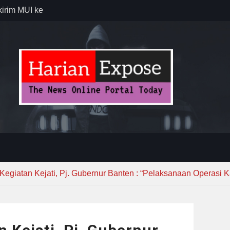
Lewat
sib vs Persija
resiasi
dan Jack
ng Gerakan
rian PU
egiatan Kejati, Pj. Gubernur Banten : “Pelaksanaan Operasi K