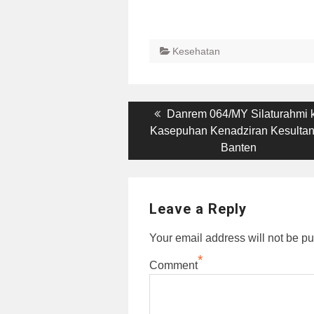
Kesehatan
Post
Previous
Danrem 064/MY Silaturahmi 
post:
Kasepuhan Kenadziran Kesulta
navigation
Banten
Leave a Reply
Your email address will not be pu
*
Comment