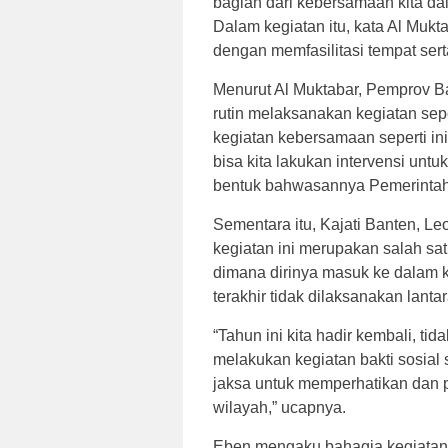
bagian dari kebersamaan kita da
Dalam kegiatan itu, kata Al Mu
dengan memfasilitasi tempat sert
Menurut Al Muktabar, Pemprov B
rutin melaksanakan kegiatan se
kegiatan kebersamaan seperti in
bisa kita lakukan intervensi untu
bentuk bahwasannya Pemerintah 
Sementara itu, Kajati Banten, L
kegiatan ini merupakan salah sat
dimana dirinya masuk ke dalam
terakhir tidak dilaksanakan lant
“Tahun ini kita hadir kembali, tid
melakukan kegiatan bakti sosial s
jaksa untuk memperhatikan dan p
wilayah,” ucapnya.
Eben mengaku bahagia kegiatan 