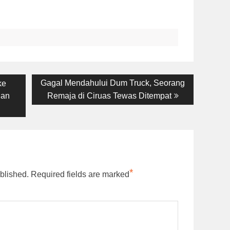
Next
Gagal Mendahului Dum Truck, Seorang
ke
post:
nan
Remaja di Ciruas Tewas Ditempat
*
blished.
Required fields are marked