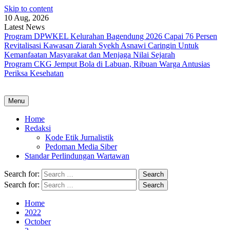
Skip to content
10 Aug, 2026
Latest News
Program DPWKEL Kelurahan Bagendung 2026 Capai 76 Persen
Revitalisasi Kawasan Ziarah Syekh Asnawi Caringin Untuk
Kemanfaatan Masyarakat dan Menjaga Nilai Sejarah
Program CKG Jemput Bola di Labuan, Ribuan Warga Antusias
Periksa Kesehatan
Menu
Home
Redaksi
Kode Etik Jurnalistik
Pedoman Media Siber
Standar Perlindungan Wartawan
Search for:
Search for:
Home
2022
October