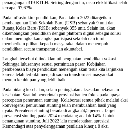
penangangan 319 RTLH. Seiring dengan itu, rasio elektrifikasi telah
tercapai 97,67%.
Pada infrastruktur pendidikan, Pada tahun 2022 ditargetkan
pembangunan Unit Sekolah Baru (USB) sebanyak 9 unit dan
Ruang Kelas Baru (RKB) sebanyak 355 unit. Selain itu, akan
dikembangkan pendidikan dengan platform digital sebagai solusi
dalam meningkatkan angka partisipasi sekolah dan turut
memberikan pilihan kepada masyarakat dalam menempuh
pendidikan secara transparan dan akuntabel.
Langkah tersebut ditindaklanjuti penguatan pendidikan vokasi.
Sehingga lulusannya sesuai permintaan pasar. Kebijakan
pembebasan biaya pendidikan menengah akan terus kita lanjutkan
karena telah terbukti menjadi sarana transformasi masyarakat
menuju kehidupan yang lebih baik.
Pada bidang kesehatan, selain peningkatan akses dan pelayanan
kesehatan. Saat ini pemerintah provinsi banten fokus pada upaya
percepatan penurunan stunting. Kolaborasi semua pihak melalui aksi
konvergensi penurunan stunting telah membuahkan hasil yang
nyata. Prevalensi stunting berada di angka 24,5 persen. Target
prevalensi stunting pada 2024 mendatang adalah 14%. Untuk
penanganan stunting, Juli 2022 lalu mendapatkan apresiasi
Kemendagri atas penyelenggaraan penilaian kinerja 8 aksi