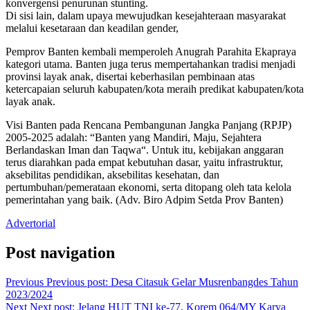
konvergensi penurunan stunting.
Di sisi lain, dalam upaya mewujudkan kesejahteraan masyarakat
melalui kesetaraan dan keadilan gender,
Pemprov Banten kembali memperoleh Anugrah Parahita Ekapraya
kategori utama. Banten juga terus mempertahankan tradisi menjadi
provinsi layak anak, disertai keberhasilan pembinaan atas
ketercapaian seluruh kabupaten/kota meraih predikat kabupaten/kota
layak anak.
Visi Banten pada Rencana Pembangunan Jangka Panjang (RPJP)
2005-2025 adalah: “Banten yang Mandiri, Maju, Sejahtera
Berlandaskan Iman dan Taqwa“. Untuk itu, kebijakan anggaran
terus diarahkan pada empat kebutuhan dasar, yaitu infrastruktur,
aksebilitas pendidikan, aksebilitas kesehatan, dan
pertumbuhan/pemerataan ekonomi, serta ditopang oleh tata kelola
pemerintahan yang baik. (Adv. Biro Adpim Setda Prov Banten)
Advertorial
Post navigation
Previous
Previous post:
Desa Citasuk Gelar Musrenbangdes Tahun
2023/2024
Next
Next post:
Jelang HUT TNI ke-77, Korem 064/MY Karya