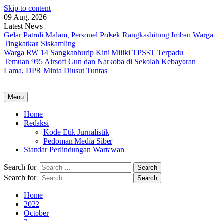
Skip to content
09 Aug, 2026
Latest News
Gelar Patroli Malam, Personel Polsek Rangkasbitung Imbau Warga
Tingkatkan Siskamling
Warga RW 14 Sangkanhurip Kini Miliki TPSST Terpadu
Temuan 995 Airsoft Gun dan Narkoba di Sekolah Kebayoran
Lama, DPR Minta Diusut Tuntas
Menu
Home
Redaksi
Kode Etik Jurnalistik
Pedoman Media Siber
Standar Perlindungan Wartawan
Search for:
Search for:
Home
2022
October