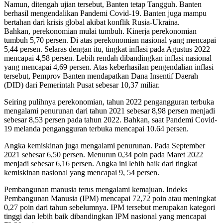
Namun, ditengah ujian tersebut, Banten tetap Tangguh. Banten
berhasil mengendalikan Pandemi Covid-19. Banten juga mampu
bertahan dari krisis global akibat konflik Rusia-Ukraina.
Bahkan, perekonomian mulai tumbuh. Kinerja perekonomian
tumbuh 5,70 persen. Di atas perekonomian nasional yang mencapai
5,44 persen. Selaras dengan itu, tingkat inflasi pada Agustus 2022
mencapai 4,58 persen. Lebih rendah dibandingkan inflasi nasional
yang mencapai 4,69 persen. Atas keberhasilan pengendalian inflasi
tersebut, Pemprov Banten mendapatkan Dana Insentif Daerah
(DID) dari Pemerintah Pusat sebesar 10,37 miliar.
Seiring pulihnya perekonomian, tahun 2022 pengangguran terbuka
mengalami penurunan dari tahun 2021 sebesar 8,98 persen menjadi
sebesar 8,53 persen pada tahun 2022. Bahkan, saat Pandemi Covid-
19 melanda pengangguran terbuka mencapai 10.64 persen.
Angka kemiskinan juga mengalami penurunan. Pada September
2021 sebesar 6,50 persen. Menurun 0,34 poin pada Maret 2022
menjadi sebesar 6,16 persen. Angka ini lebih baik dari tingkat
kemiskinan nasional yang mencapai 9, 54 persen.
Pembangunan manusia terus mengalami kemajuan. Indeks
Pembangunan Manusia (IPM) mencapai 72,72 poin atau meningkat
0,27 poin dari tahun sebelumnya. IPM tersebut merupakan kategori
tinggi dan lebih baik dibandingkan IPM nasional yang mencapai