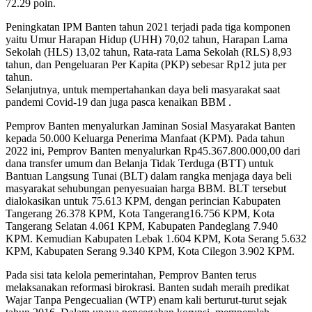
72.29 poin.
Peningkatan IPM Banten tahun 2021 terjadi pada tiga komponen
yaitu Umur Harapan Hidup (UHH) 70,02 tahun, Harapan Lama
Sekolah (HLS) 13,02 tahun, Rata-rata Lama Sekolah (RLS) 8,93
tahun, dan Pengeluaran Per Kapita (PKP) sebesar Rp12 juta per
tahun.
Selanjutnya, untuk mempertahankan daya beli masyarakat saat
pandemi Covid-19 dan juga pasca kenaikan BBM .
Pemprov Banten menyalurkan Jaminan Sosial Masyarakat Banten
kepada 50.000 Keluarga Penerima Manfaat (KPM). Pada tahun
2022 ini, Pemprov Banten menyalurkan Rp45.367.800.000,00 dari
dana transfer umum dan Belanja Tidak Terduga (BTT) untuk
Bantuan Langsung Tunai (BLT) dalam rangka menjaga daya beli
masyarakat sehubungan penyesuaian harga BBM. BLT tersebut
dialokasikan untuk 75.613 KPM, dengan perincian Kabupaten
Tangerang 26.378 KPM, Kota Tangerang16.756 KPM, Kota
Tangerang Selatan 4.061 KPM, Kabupaten Pandeglang 7.940
KPM. Kemudian Kabupaten Lebak 1.604 KPM, Kota Serang 5.632
KPM, Kabupaten Serang 9.340 KPM, Kota Cilegon 3.902 KPM.
Pada sisi tata kelola pemerintahan, Pemprov Banten terus
melaksanakan reformasi birokrasi. Banten sudah meraih predikat
Wajar Tanpa Pengecualian (WTP) enam kali berturut-turut sejak