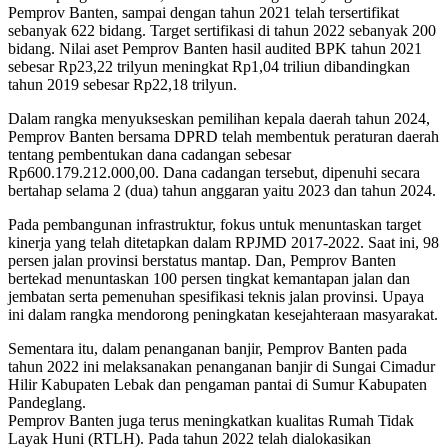
Pemprov Banten, sampai dengan tahun 2021 telah tersertifikat
sebanyak 622 bidang. Target sertifikasi di tahun 2022 sebanyak 200
bidang. Nilai aset Pemprov Banten hasil audited BPK tahun 2021
sebesar Rp23,22 trilyun meningkat Rp1,04 triliun dibandingkan
tahun 2019 sebesar Rp22,18 trilyun.
Dalam rangka menyukseskan pemilihan kepala daerah tahun 2024,
Pemprov Banten bersama DPRD telah membentuk peraturan daerah
tentang pembentukan dana cadangan sebesar
Rp600.179.212.000,00. Dana cadangan tersebut, dipenuhi secara
bertahap selama 2 (dua) tahun anggaran yaitu 2023 dan tahun 2024.
Pada pembangunan infrastruktur, fokus untuk menuntaskan target
kinerja yang telah ditetapkan dalam RPJMD 2017-2022. Saat ini, 98
persen jalan provinsi berstatus mantap. Dan, Pemprov Banten
bertekad menuntaskan 100 persen tingkat kemantapan jalan dan
jembatan serta pemenuhan spesifikasi teknis jalan provinsi. Upaya
ini dalam rangka mendorong peningkatan kesejahteraan masyarakat.
Sementara itu, dalam penanganan banjir, Pemprov Banten pada
tahun 2022 ini melaksanakan penanganan banjir di Sungai Cimadur
Hilir Kabupaten Lebak dan pengaman pantai di Sumur Kabupaten
Pandeglang.
Pemprov Banten juga terus meningkatkan kualitas Rumah Tidak
Layak Huni (RTLH). Pada tahun 2022 telah dialokasikan