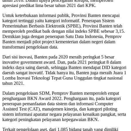
tahun 2016. Dalam upaya pencegahan korupsi, memperoleh
apresiasi predikat lima besar tahun 2021 dari KPK.
Untuk keterbukaan informasi publik, Provinsi Banten mencapai
kategori tertinggi yaitu kategori informatif. Penerapan Sistem
Pemerintahan Berbasis Elektronik (SPBE), Provinsi Banten telah
memperoleh predikat baik dengan nilai indeks SPBE sebesar 3,15.
Demikian juga dengan penerapan Satu Data Indonesia, Pemprov
Banten menjadi pilot project kementerian dalam negeri dalam
transformasi pengelolaan data.
Dari sisi inovasi, Banten pada 2020 meraih peringkat 5 besar
inovative government award. Dan, pada 2021 peringkat 8 dalam
indeks daya saing daerah, sehingga Banten mendapat DID kategori
daerah sangat inovatif. Tidak hanya itu, Banten juga meraih Juara 1
Lomba Inovasi Teknologi Tepat Guna Unggulan tingkat nasional
tahun 2021.
Dalam pengelolaan SDM, Pemprov Banten memperoleh empat
penghargaan BKN Award 2022. Penghargaan itu, pada kategori
penerapan pemanfaatan data sistem dan informasi Computer
Assisted Test (CAT), manajemen kinerja, dan kategori piloting
sistem informasi aparatur negara pelayanan kenaikan pangkat, serta
kategori peningkatan pelayanan kepegawaian BKN.
Terkait pengelolaan aset, dari 1.085 bidang tanah yang dimiliki