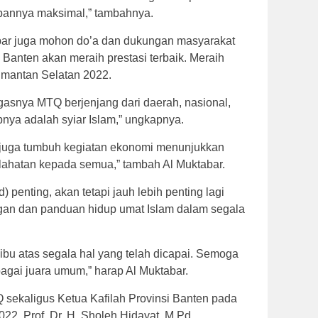
pannya maksimal,” tambahnya.
bar juga mohon do’a dan dukungan masyarakat
 Banten akan meraih prestasi terbaik. Meraih
mantan Selatan 2022.
gasnya MTQ berjenjang dari daerah, nasional,
bnya adalah syiar Islam,” ungkapnya.
a juga tumbuh kegiatan ekonomi menunjukkan
ahatan kepada semua,” tambah Al Muktabar.
 penting, akan tetapi jauh lebih penting lagi
gan dan panduan hidup umat Islam dalam segala
ibu atas segala hal yang telah dicapai. Semoga
gai juara umum,” harap Al Muktabar.
 sekaligus Ketua Kafilah Provinsi Banten pada
22, Prof Dr. H. Sholeh Hidayat, M.Pd,