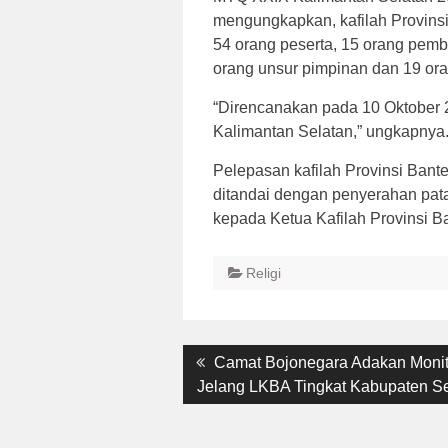
mengungkapkan, kafilah Provinsi 
54 orang peserta, 15 orang pembi
orang unsur pimpinan dan 19 oran
“Direncanakan pada 10 Oktober 2
Kalimantan Selatan,” ungkapnya
Pelepasan kafilah Provinsi Ban
ditandai dengan penyerahan pata
kepada Ketua Kafilah Provinsi B
Religi
Post
Previous
Camat Bojonegara Adakan Monit
post:
Jelang LKBA Tingkat Kabupaten S
navigation