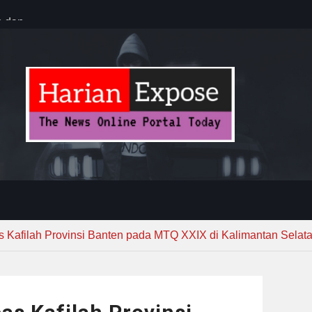
n dan
ebayoran
t Tuntas
ug Sebelum
 : “Dari
gga Gerakkan
”
s Kafilah Provinsi Banten pada MTQ XXIX di Kalimantan Selat