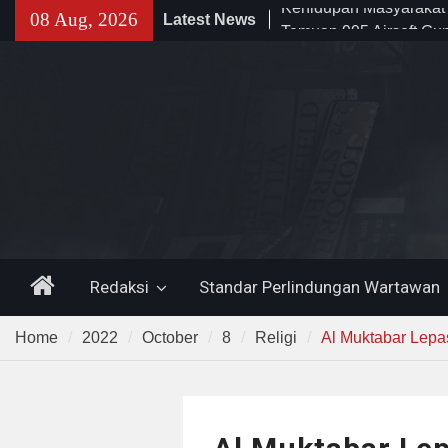
Skip
08 Aug, 2026
Latest News
Temuan 995 Airsoft Gu
to
Narkoba di Sekolah K
content
Lama, DPR Minta Diusu
Filosofi Memukul Bed
Sholat Jum’at
141 Tahun Stasiun Slawi
Angkut Hasil Bumi hin
Kehidupan Masyarakat
Home
Redaksi
Standar Perlindungan Wartawan
Home
2022
October
8
Religi
Al Muktabar Lepa